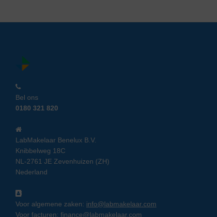
Overige merken
(21)
Termaks
(6)
Thermo (Scientific)
(17)
VWR
(8)
Bel ons
0180 321 820
LabMakelaar Benelux B.V.
Knibbelweg 18C
NL-2761 JE Zevenhuizen (ZH)
Nederland
Voor algemene zaken:
info@labmakelaar.com
Voor facturen:
finance@labmakelaar.com