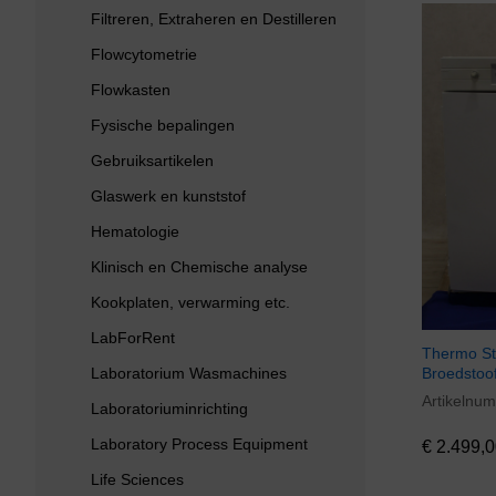
Filtreren, Extraheren en Destilleren
Flowcytometrie
Flowkasten
Fysische bepalingen
Gebruiksartikelen
Glaswerk en kunststof
Hematologie
Klinisch en Chemische analyse
Kookplaten, verwarming etc.
LabForRent
Thermo Ste
Broedstoo
Laboratorium Wasmachines
Artikelnu
€
2.499,0
Laboratoriuminrichting
Laboratory Process Equipment
€
2.499,0
Life Sciences