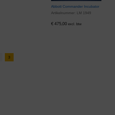
Abbott Commander Incubator
Artikelnummer:
LM 1949
€
475,00
€
475,00
excl. btw
3