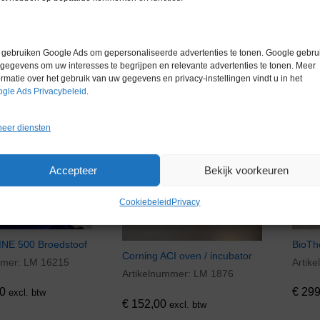
gebruiken Google Ads om gepersonaliseerde advertenties te tonen. Google gebrui
gegevens om uw interesses te begrijpen en relevante advertenties te tonen. Meer
ormatie over het gebruik van uw gegevens en privacy-instellingen vindt u in het
gle Ads Privacybeleid
.
eer diensten
Voorraad
Voorraad
Accepteer
Bekijk voorkeuren
Cookiebeleid
Privacy
NE 500 Broedstoof
BioTh
Corning ACI oven / incubator
mmer:
LM 16215
Artik
0
€
299
Artikelnummer:
LM 1876
€
152,00
0
€
299
excl. btw
€
152,00
excl. btw