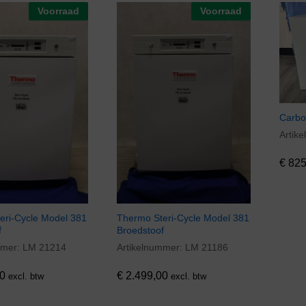
Voorraad
Voorraad
Carbo
Artik
€
825
€
825
ri­-Cycle Model 381
Thermo Steri­-Cycle Model 381
f
Broedstoof
mmer:
LM 21214
Artikelnummer:
LM 21186
0
€
2.499,00
0
€
2.499,00
excl. btw
excl. btw