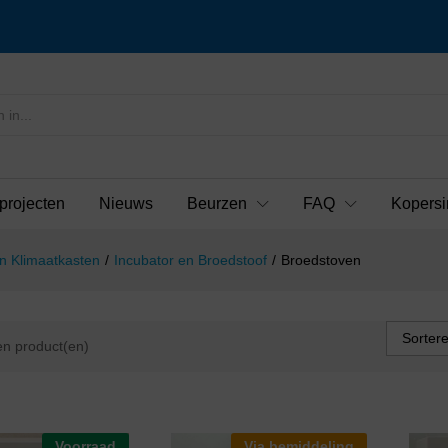
projecten
Nieuws
Beurzen
FAQ
Kopersi
n Klimaatkasten
/
Incubator en Broedstoof
/
Broedstoven
Sorter
n product(en)
Voorraad
Via bemiddeling