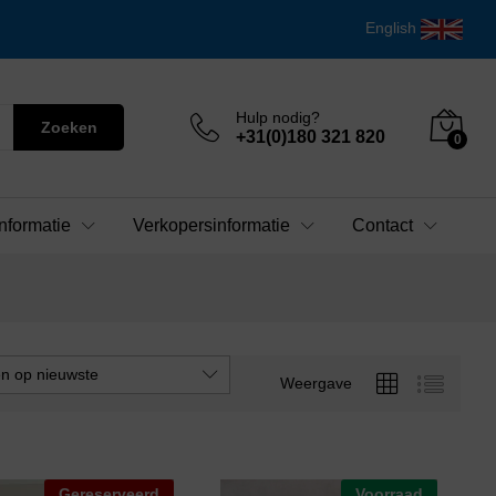
English
Hulp nodig?
Zoeken
+31(0)180 321 820
0
nformatie
Verkopersinformatie
Contact
en op nieuwste
Weergave
Gereserveerd
Voorraad