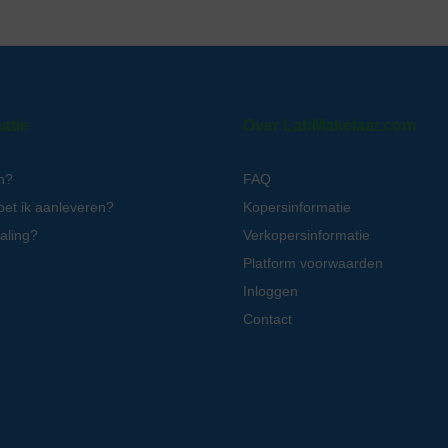
atie
Over LabMakelaar.com
n?
FAQ
oet ik aanleveren?
Kopersinformatie
aling?
Verkopersinformatie
Platform voorwaarden
Inloggen
Contact