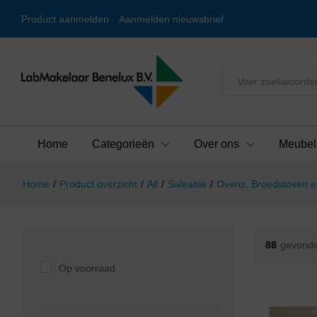
Product aanmelden
Aanmelden nieuwsbrief
Alles
Home
Categorieën
Over ons
Meubel
Home
/
Product overzicht
/
All
/
Saleable
/
Ovens, Broedstoven e
88
gevonde
Op voorraad