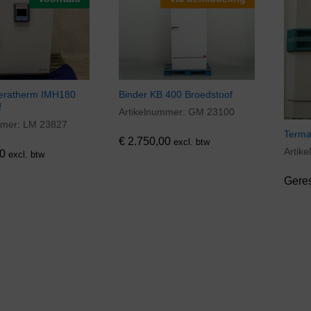
eratherm IMH180
Binder KB 400 Broedstoof
f
Artikelnummer:
GM 23100
€
2.750,00
mmer:
LM 23827
0
Terma
€
2.750,00
excl. btw
Artik
0
excl. btw
Gere