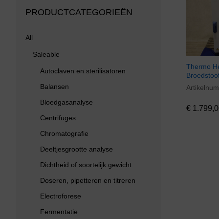
PRODUCTCATEGORIEËN
All
Saleable
Thermo H
Autoclaven en sterilisatoren
Broedstoo
Balansen
Artikelnu
€
1.799,0
Bloedgasanalyse
€
1.799,0
Centrifuges
Chromatografie
Deeltjesgrootte analyse
Dichtheid of soortelijk gewicht
Doseren, pipetteren en titreren
Electroforese
Fermentatie