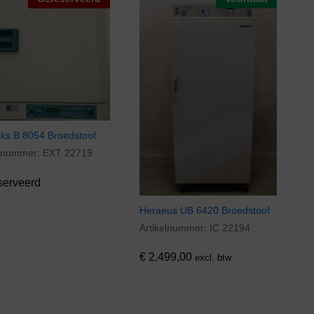
ks B 8054 Broedstoof
elnummer:
EXT 22719
serveerd
Heraeus UB 6420 Broedstoof
Artikelnummer:
IC 22194
€
2.499,00
€
2.499,00
excl. btw