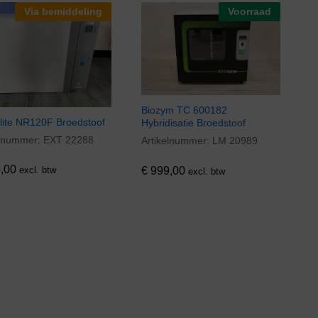
Via bemiddeling
Voorraad
Biozym TC 600182
lite NR120F Broedstoof
Hybridisatie Broedstoof
elnummer:
EXT 22288
,00
Artikelnummer:
LM 20989
€
999,00
,00
€
999,00
excl. btw
excl. btw