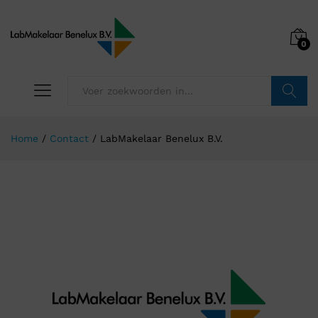
0
Zoeken
Home
/
Contact
/
LabMakelaar Benelux B.V.
LabMakelaar Benelux B.V.
Contactgegevens LabMakelaar Benelux B.V.