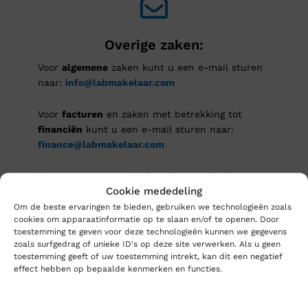
Overige zaken:
Voor
algemene
zaken kunt u een e-mail sturen
naar:
info@labmakelaar.com
Voor
facturen
en zaken met betrekking tot
financiën
kunt u een e-mail sturen naar:
finance@labmakelaar.com
Voor vragen over
onderhoud en service
kunt u
Cookie mededeling
een e-mail sturen naar:
service@labmakelaar.com
Om de beste ervaringen te bieden, gebruiken we technologieën zoals
cookies om apparaatinformatie op te slaan en/of te openen. Door
toestemming te geven voor deze technologieën kunnen we gegevens
zoals surfgedrag of unieke ID's op deze site verwerken. Als u geen
toestemming geeft of uw toestemming intrekt, kan dit een negatief
effect hebben op bepaalde kenmerken en functies.