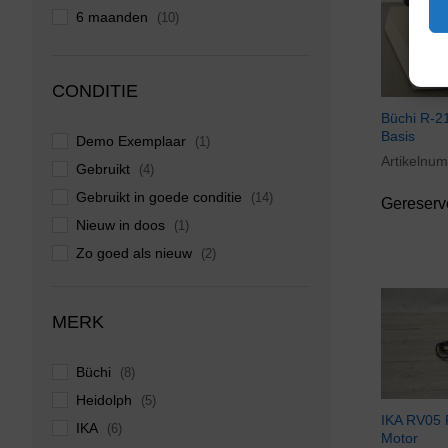
6 maanden
(10)
CONDITIE
Büchi R-2
Basis
Demo Exemplaar
(1)
Artikelnu
Gebruikt
(4)
Gebruikt in goede conditie
(14)
Gereserv
Nieuw in doos
(1)
Zo goed als nieuw
(2)
MERK
Büchi
(8)
Heidolph
(5)
IKA RV05 
IKA
(6)
Motor