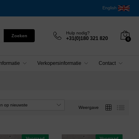
English
Hulp nodig?
Zoeken
+31(0)180 321 820
0
nformatie
Verkopersinformatie
Contact
en op nieuwste
Weergave
Voorraad
Voorraad