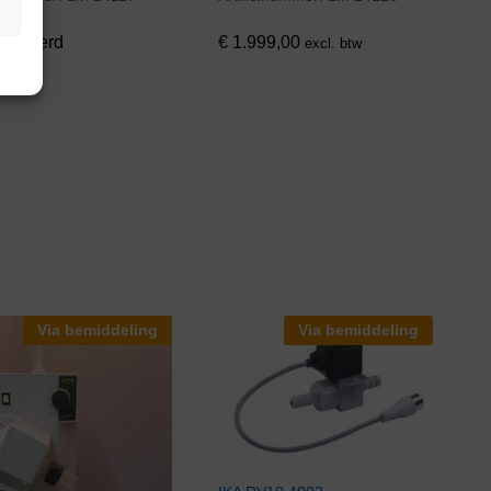
serveerd
€
1.999,00
excl. btw
Via bemiddeling
Via bemiddeling