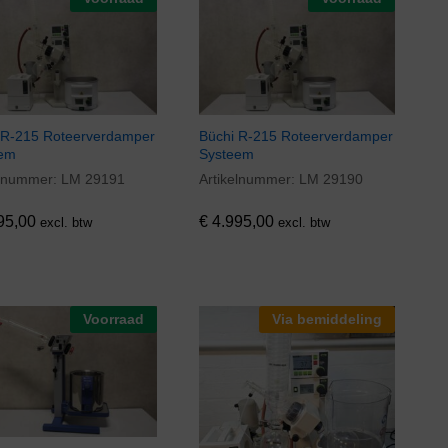
 R-215 Roteerverdamper
Büchi R-215 Roteerverdamper
eem
Systeem
elnummer:
LM 29191
Artikelnummer:
LM 29190
95,00
€
4.995,00
95,00
€
4.995,00
excl. btw
excl. btw
Voorraad
Via bemiddeling