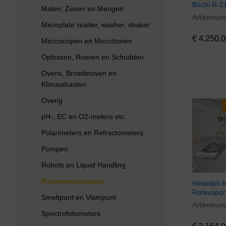
Büchi R-2
Malen, Zeven en Mengen
Artikelnu
€
4.250,0
Microplate reader, washer, shaker
€
4.250,0
Microscopen en Microtomen
Oplossen, Roeren en Schudden
Ovens, Broedstoven en
Klimaatkasten
Overig
pH-, EC en O2-meters etc.
Polarimeters en Refractometers
Pompen
Robots en Liquid Handling
Roteerverdampers
Heidolph 
Rotavapor
Smeltpunt en Vlampunt
Artikelnu
€
3.164,0
Spectrofotometers