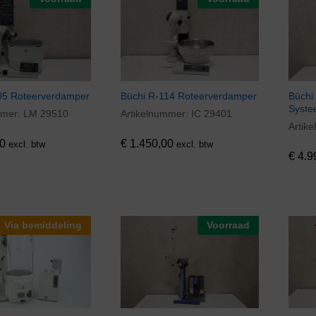
05 Roteerverdamper
Büchi R-114 Roteerverdamper
Büchi
Syst
mmer:
LM 29510
Artikelnummer:
IC 29401
0
€
1.450,00
Artik
€
4.9
0
€
1.450,00
excl. btw
excl. btw
€
4.9
Via bemiddeling
Voorraad