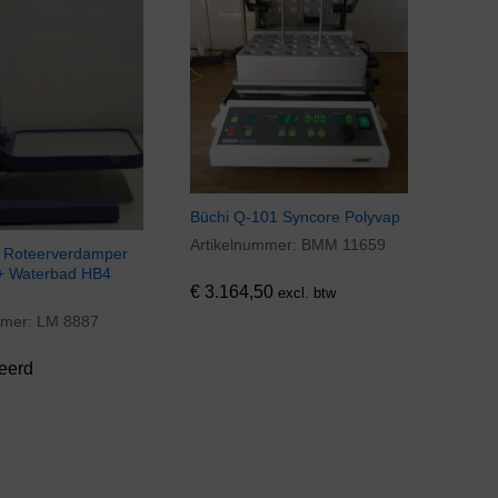
Büchi Q-101 Syncore Polyvap
Artikelnummer:
BMM 11659
€
3.164,50
 Roteerverdamper
+ Waterbad HB4
€
3.164,50
excl. btw
mmer:
LM 8887
eerd