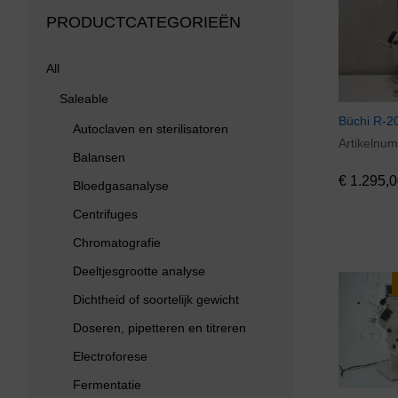
PRODUCTCATEGORIEËN
All
Saleable
Büchi R-2
Autoclaven en sterilisatoren
Artikelnu
€
1.295,0
Balansen
€
1.295,0
Bloedgasanalyse
Centrifuges
Chromatografie
Deeltjesgrootte analyse
Dichtheid of soortelijk gewicht
Doseren, pipetteren en titreren
Electroforese
Fermentatie