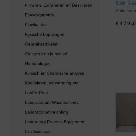
Büchi R-2
Filtreren, Extraheren en Destilleren
Artikelnu
€
4.746,0
Flowcytometrie
€
4.746,0
Flowkasten
Fysische bepalingen
Gebruiksartikelen
Glaswerk en kunststof
Hematologie
Klinisch en Chemische analyse
Kookplaten, verwarming etc.
LabForRent
Laboratorium Wasmachines
Laboratoriuminrichting
Laboratory Process Equipment
Life Sciences