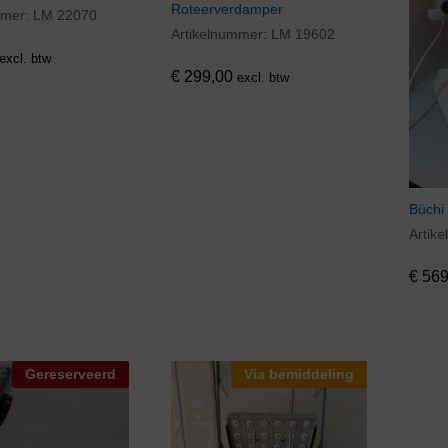
Roteerverdamper
mmer:
LM 22070
Artikelnummer:
LM 19602
€
299,00
excl. btw
€
299,00
excl. btw
Büchi
Artik
€
569
€
569
Gereserveerd
Via bemiddeling