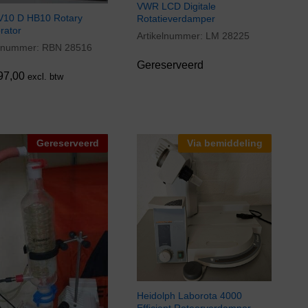
VWR LCD Digitale
V10 D HB10 Rotary
Rotatieverdamper
rator
Artikelnummer:
LM 28225
elnummer:
RBN 28516
97,00
Gereserveerd
97,00
excl. btw
Gereserveerd
Via bemiddeling
Heidolph Laborota 4000