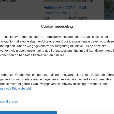
0
excl. btw
Heidolph Hei-VAP Core ML
rotatie flim verdamper
Artikelnummer:
EXT 26973
Cookie mededeling
Gereserveerd
Heidol
rotav
de beste ervaringen te bieden, gebruiken we technologieën zoals cookies om
Artik
araatinformatie op te slaan en/of te openen. Door toestemming te geven voor deze
hnologieën kunnen we gegevens zoals surfgedrag of unieke ID's op deze site
werken. Als u geen toestemming geeft of uw toestemming intrekt, kan dit een negati
Gere
ect hebben op bepaalde kenmerken en functies.
gebruiken Google Ads om gepersonaliseerde advertenties te tonen. Google gebrui
Gereserveerd
Gereserveerd
gegevens om uw interesses te begrijpen en relevante advertenties te tonen. Meer
ormatie over het gebruik van uw gegevens en privacy-instellingen vindt u in het
gle Ads Privacybeleid
.
eer diensten
IKA RV 10 digital
Büchi
Roteerverdamper
Artik