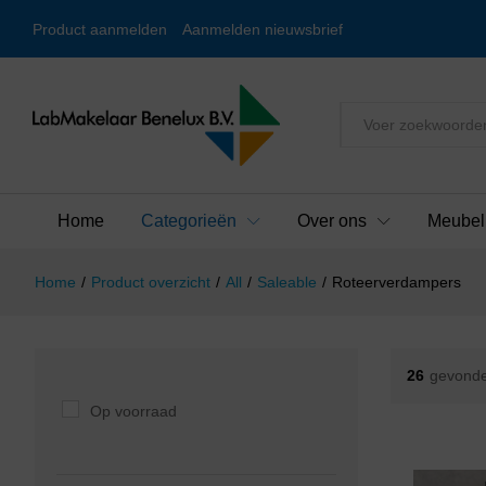
Product aanmelden
Aanmelden nieuwsbrief
Alles
Home
Categorieën
Over ons
Meubel
Home
/
Product overzicht
/
All
/
Saleable
/
Roteerverdampers
26
gevonde
Op voorraad