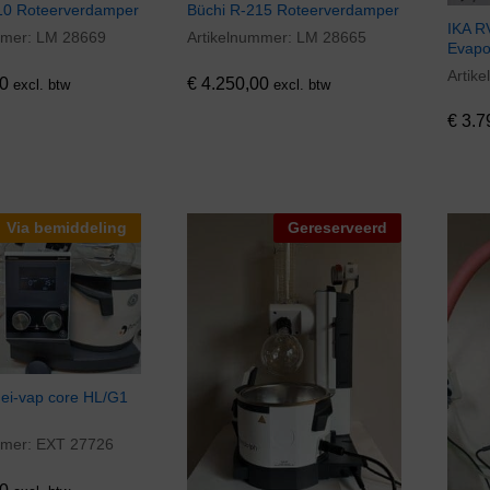
10 Roteerverdamper
Büchi R-215 Roteerverdamper
IKA R
mmer:
LM 28669
Artikelnummer:
LM 28665
0
€
4.250,00
Evapo
Artik
€
3.7
0
€
4.250,00
excl. btw
excl. btw
€
3.7
Via bemiddeling
Gereserveerd
hei-vap core HL/G1
mmer:
EXT 27726
0