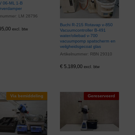
V 06-ML 1-B
rverdamper
elnummer:
LM 28796
95,00
Buchi R-215 Rotavap v-850
95,00
excl. btw
Vacuumcontroller B-491
water/oliebad v-700
vacuumpomp spatscherm en
veilgheidsgecoat glas
Artikelnummer:
RBN 29310
€
5.189,00
€
5.189,00
excl. btw
Via bemiddeling
Gereserveerd