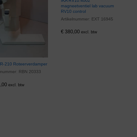
IKA RV10.4002
magneetventiel lab vacuum
RV10 control
Artikelnummer:
EXT 16945
€
380,00
€
380,00
excl. btw
 R-210 Roteerverdamper
elnummer:
RBN 20333
,00
,00
excl. btw