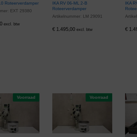
10 Roteerverdamper
IKA RV 06-ML 2-B
IKA R
Roteerverdamper
Rotee
mmer:
EXT 29380
0
Artikelnummer:
LM 29091
Artik
€
1.495,00
€
1.4
0
excl. btw
€
1.495,00
€
1.4
excl. btw
Voorraad
Voorraad