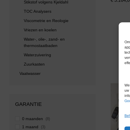
€
3.164,0
Stikstof volgens Kjeldahl
TOC Analysers
Viscometrie en Reologie
Vriezen en koelen
Water-, olie-, zand- en
Om 
thermostaatbaden
app
tec
Waterzuivering
ver
eff
Zuurkasten
Vaatwasser
We 
uw 
inf
Goo
GARANTIE
Beh
0 maanden
(8)
1 maand
(3)