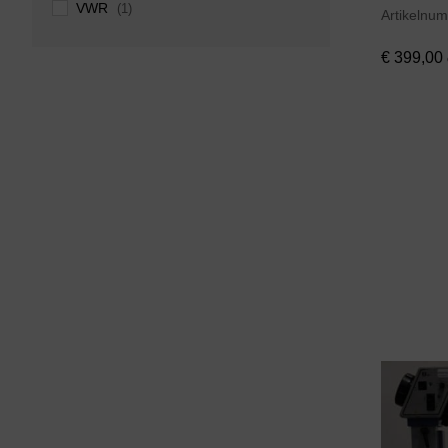
VWR
(1)
Artikelnu
€
399,00
€
399,00