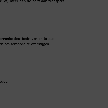
” wij meer dan de helft aan transport
ganisaties, bedrijven en lokale
en om armoede te overstijgen.
ouda.