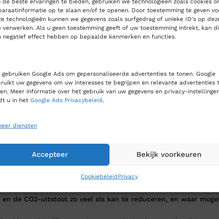
de beste ervaringen te bieden, gebruiken we technologieën zoals cookies 
araatinformatie op te slaan en/of te openen. Door toestemming te geven vo
e technologieën kunnen we gegevens zoals surfgedrag of unieke ID's op dez
e verwerken. Als u geen toestemming geeft of uw toestemming intrekt, kan di
 negatief effect hebben op bepaalde kenmerken en functies.
in geslacht, herkomst, cultuur en leeftijd.
 moeilijk hebben.
 van onze medewerkers.
gebruiken Google Ads om gepersonaliseerde advertenties te tonen. Google
ruikt uw gegevens om uw interesses te begrijpen en relevante advertenties 
en. Meer informatie over het gebruik van uw gegevens en privacy-instellinge
dt u in het
Google Ads Privacybeleid
.
eer diensten
 milieu en zijn
SA8000 gecertificeerd
.
Accepteer
Bekijk voorkeuren
Cookiebeleid
Privacy
uk.
k en de CO2-uitstoot zo veel als kan te reduceren, en waar mogel