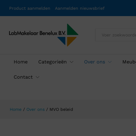
Product aanmelden
Aanmelden nieuwsbrief
Alles
Home
Categorieën
Over ons
Meube
Contact
Home
/
Over ons
/
MVO beleid