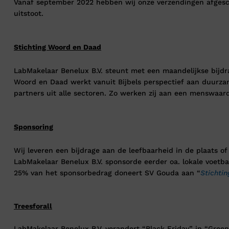
Vanaf september 2022 hebben wij onze verzendingen afgesch
uitstoot.
Stichting Woord en Daad
LabMakelaar Benelux B.V. steunt met een maandelijkse bijdr
Woord en Daad werkt vanuit Bijbels perspectief aan duurzam
partners uit alle sectoren. Zo werken zij aan een menswaar
Sponsoring
Wij leveren een bijdrage aan de leefbaarheid in de plaats o
LabMakelaar Benelux B.V. sponsorde eerder oa. lokale voetba
25% van het sponsorbedrag doneert SV Gouda aan “
Stichtin
Treesforall
LabMakelaar Benelux B.V. verandert “Black Friday” in “Green