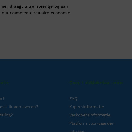
nier draagt u uw steentje bij aan
 duurzame en circulaire economie
atie
Over LabMakelaar.com
en?
FAQ
oet ik aanleveren?
Kopersinformatie
taling?
Verkopersinformatie
Platform voorwaarden
Inloggen