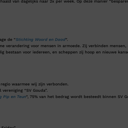
aald van dagelijks naar 2x per week. Op deze manier “besparen
age de “
Stichting Woord en Daad
“.
e verandering voor mensen in armoede. Zij verbinden mensen, or
dig bestaan voor iedereen, en scheppen zij hoop en nieuwe kans
f regio waarmee wij zijn verbonden.
l vereniging “SV Gouda”.
g Pip en Teun
“, 75% van het bedrag wordt besteedt binnen SV G
 Friday”.