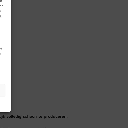
om
or
e
t
te
n
ijk volledig schoon te produceren.