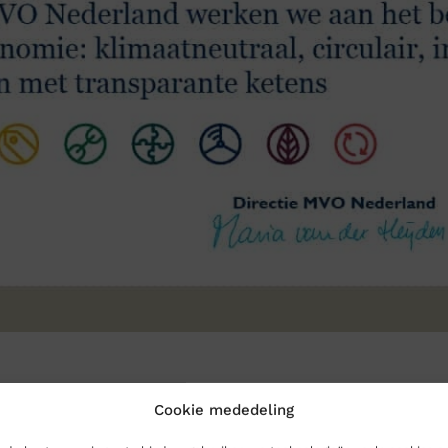
Cookie mededeling
lijk verantwoord ondernemen in een circulaire economie. Als p
et MVO. Hieronder vindt u enkele voorbeelden.