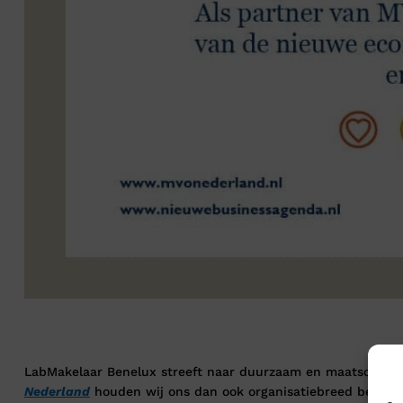
LabMakelaar Benelux streeft naar duurzaam en maatschappe
Nederland
houden wij ons dan ook organisatiebreed bezig m