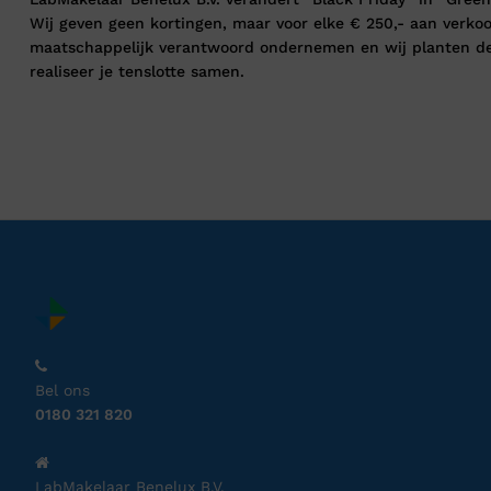
Wij geven geen kortingen, maar voor elke € 250,- aan verk
maatschappelijk verantwoord ondernemen en wij planten d
realiseer je tenslotte samen.
Bel ons
0180 321 820
LabMakelaar Benelux B.V.