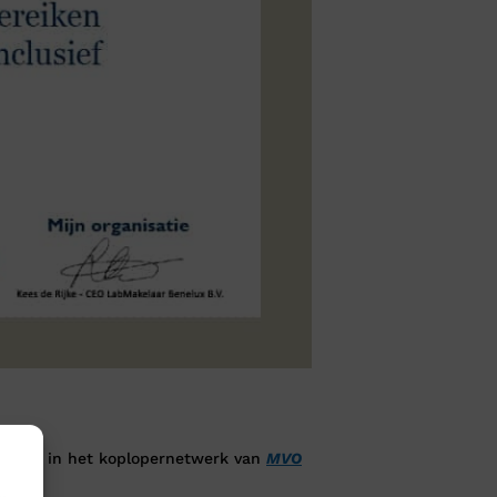
artner in het koplopernetwerk van
MVO