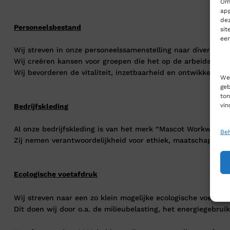
Om 
app
dez
Personeelsbestand
sit
een
Wij streven in onze personeelssamenstelling naar diversiteit 
Wij creëren kansen voor groepen die het op de arbeidsmarkt
Wij bevorderen de vitaliteit, inzetbaarheid en ontwikkeling
We 
geb
ton
vin
Bedrijfskleding
Al onze bedrijfskleding is van het merk “Mascot Workwear”.
Beh
Zij nemen verantwoordelijkheid voor ethiek, maatschappij en
Ecologische voetafdruk
Wij streven naar een zo klein mogelijke ecologische voetafdr
Dit doen wij door o.a. de milieubelasting, het energiegebrui