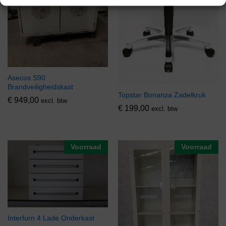
Asecos S90
Brandveiligheidskast
Topstar Bonanza Zadelkruk
€
949,00
excl. btw
€
199,00
excl. btw
Voorraad
Voorraad
Interfurn 4 Lade Onderkast