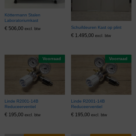
Köttermann Stalen
Laboratoriumkast
Schuifdeuren Kast op plint
€
506,00
excl. btw
€
1.495,00
excl. btw
Voorraad
Voorraad
Linde R2001-14B
Linde R2001-14B
Reduceerventiel
Reduceerventiel
€
195,00
€
195,00
excl. btw
excl. btw