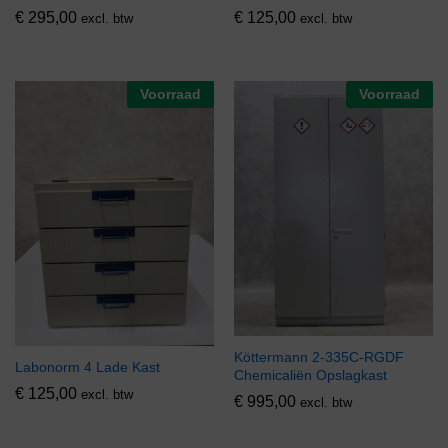
€
295,00
€
125,00
excl. btw
excl. btw
Voorraad
Voorraad
Köttermann 2-335C-RGDF
Labonorm 4 Lade Kast
Chemicaliën Opslagkast
€
125,00
excl. btw
€
995,00
excl. btw