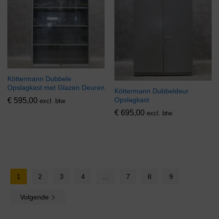
Köttermann Dubbele
Opslagkast met Glazen Deuren
Köttermann Dubbeldeur
Opslagkast
€
595,00
excl. btw
€
695,00
excl. btw
1
2
3
4
…
7
8
9
Volgende