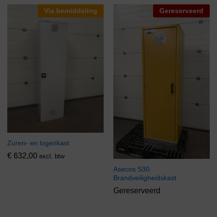
Via bemiddeling
Gereserveerd
Zuren- en logenkast
€
632,00
excl. btw
Asecos S30
Brandveiligheidskast
Gereserveerd