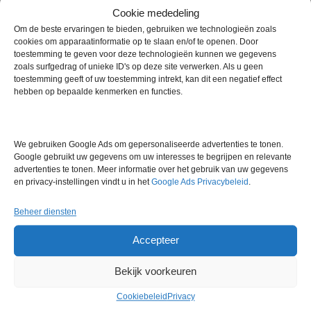
Cookie mededeling
Om de beste ervaringen te bieden, gebruiken we technologieën zoals
cookies om apparaatinformatie op te slaan en/of te openen. Door
toestemming te geven voor deze technologieën kunnen we gegevens
zoals surfgedrag of unieke ID's op deze site verwerken. Als u geen
toestemming geeft of uw toestemming intrekt, kan dit een negatief effect
hebben op bepaalde kenmerken en functies.
VWR Laboratoriumstoel
S+B Dubbele Spoelunit met
We gebruiken Google Ads om gepersonaliseerde advertenties te tonen.
Onderkast
Google gebruikt uw gegevens om uw interesses te begrijpen en relevante
€
127,00
excl. btw
advertenties te tonen. Meer informatie over het gebruik van uw gegevens
€
1.265,00
excl. btw
en privacy-instellingen vindt u in het
Google Ads Privacybeleid
.
Beheer diensten
Via bemiddeling
Voorraad
Accepteer
Bekijk voorkeuren
Cookiebeleid
Privacy