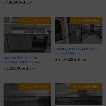
€
495,00
excl. btw
Via bemiddeling
Via bemiddeling
Interflow ISO 14644 klasse 7
Softwall Cleanroom
Unninox RVS Dubbele
€
7.594,00
excl. btw
Spoelbak met Onderkast
€
1.265,00
excl. btw
Via bemiddeling
Via bemiddeling