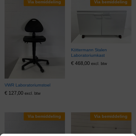
Via bemiddeling
Via bemiddeling
Köttermann Stalen
Laboratoriumkast
€
468,00
excl. btw
VWR Laboratoriumstoel
€
127,00
excl. btw
Via bemiddeling
Via bemiddeling