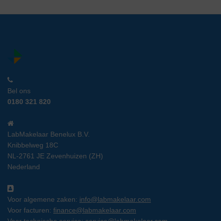
Bel ons
0180 321 820
LabMakelaar Benelux B.V.
Knibbelweg 18C
NL-2761 JE Zevenhuizen (ZH)
Nederland
Voor algemene zaken:
info@labmakelaar.com
Voor facturen:
finance@labmakelaar.com
Voor technische service:
service@labmakelaar.com