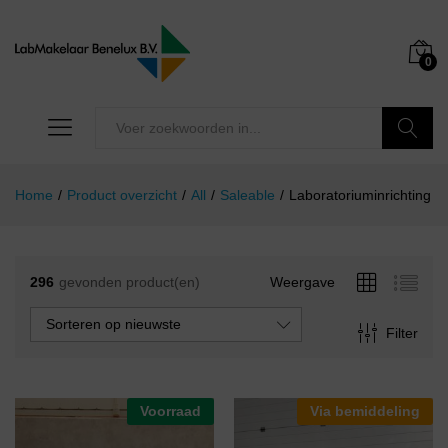
0
Zoeken
Home
/
Product overzicht
/
All
/
Saleable
/
Laboratoriuminrichting
296
gevonden product(en)
Weergave
Sorteren op nieuwste
Filter
Voorraad
Via bemiddeling