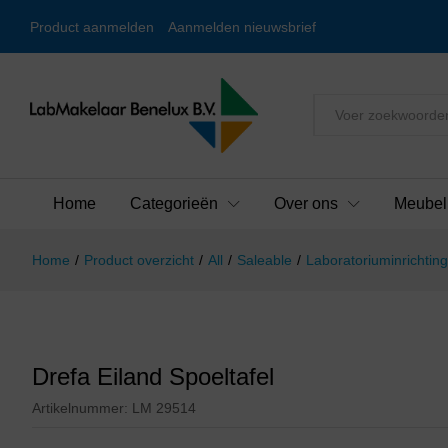
Product aanmelden
Aanmelden nieuwsbrief
Alles
Home
Categorieën
Over ons
Meubel
Home
/
Product overzicht
/
All
/
Saleable
/
Laboratoriuminrichting
Drefa Eiland Spoeltafel
Artikelnummer:
LM 29514