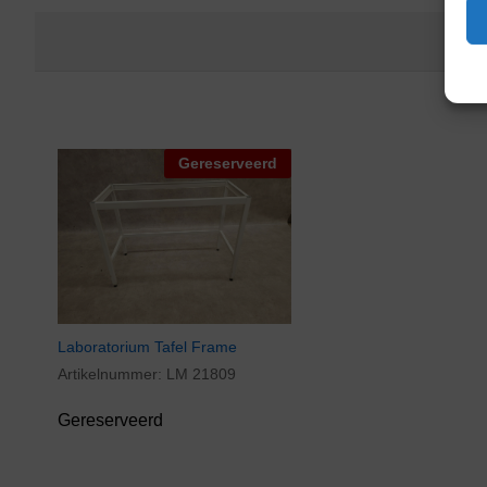
Gereserveerd
Laboratorium Tafel Frame
Artikelnummer:
LM 21809
Gereserveerd