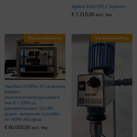
Agilent 1100 HPLC Systeem
€
7.215,00
excl. btw
Via bemiddeling
Via bemiddeling
Hamilton STARlet M handmatig
beladen
vloeistofverwerkingssysteem
met 8 × 1000 µL-
pipetteerkanalen, CO-RE-
grijper, verwarmde schudder
en HEPA-afzuigkap.
€
60.000,00
excl. btw