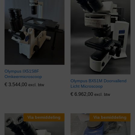
Olympus IX51S8F
Omkeermicroscoop
Olympus BX51M Doorvallend
€
3.544,00
excl. btw
Licht Microscoop
€
6.962,00
excl. btw
Via bemiddeling
Via bemiddeling