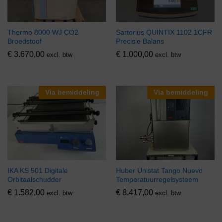
Thermo 8000 WJ CO2
Sartorius QUINTIX 1102 1CFR
Broedstoof
Precisie Balans
€
3.670,00
€
1.000,00
excl. btw
excl. btw
Via bemiddeling
Via bemiddeling
IKA KS 501 Digitale
Huber Unistat Tango Nuevo
Orbitaalschudder
Temperatuurregelsysteem
€
1.582,00
€
8.417,00
excl. btw
excl. btw