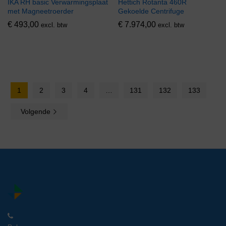
IKA RH basic Verwarmingsplaat
Hettich Rotanta 460R
met Magneetroerder
Gekoelde Centrifuge
€
493,00
€
7.974,00
excl. btw
excl. btw
1
2
3
4
…
131
132
133
Volgende