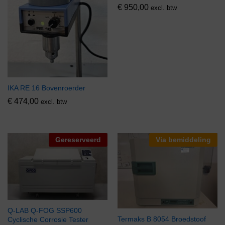
€
950,00
excl. btw
IKA RE 16 Bovenroerder
€
474,00
excl. btw
Gereserveerd
Via bemiddeling
Q-LAB Q-FOG SSP600
Termaks B 8054 Broedstoof
Cyclische Corrosie Tester