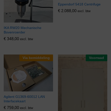
Eppendorf 5418 Centrifuge
€
2.088,00
excl. btw
IKA RW20 Mechanische
Bovenroerder
€
348,00
excl. btw
Via bemiddeling
Voorraad
Agilent G1369-60012 LAN
Interfacekaart
€
759,00
excl. btw