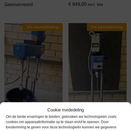
€
949,00
Gereserveerd
excl. btw
Via bemiddeling
Via bemiddeling
Cookie mededeling
Om de beste ervaringen te bieden, gebruiken we technologieën zoals
cookies om apparaatinformatie op te slaan en/of te openen. Door
toestemming te geven voor deze technologieën kunnen we gegevens