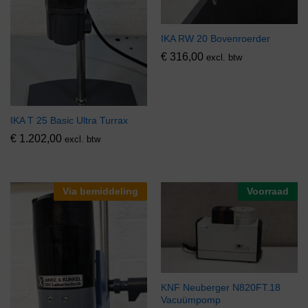
IKA RW 20 Bovenroerder
€
316,00
excl. btw
IKA T 25 Basic Ultra Turrax
€
1.202,00
excl. btw
Via bemiddeling
Voorraad
KNF Neuberger N820FT.18
Vacuümpomp