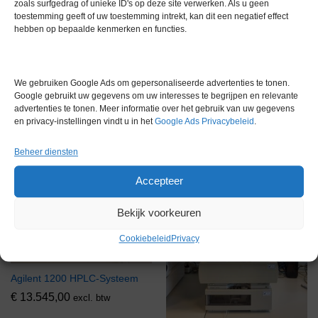
IKA T45 DX Ultra Turrax
zoals surfgedrag of unieke ID's op deze site verwerken. Als u geen
Homogenisator
toestemming geeft of uw toestemming intrekt, kan dit een negatief effect
hebben op bepaalde kenmerken en functies.
€
2.278,00
excl. btw
IKA RW47 DX Bovenroerder
We gebruiken Google Ads om gepersonaliseerde advertenties te tonen.
€
2.658,00
excl. btw
Google gebruikt uw gegevens om uw interesses te begrijpen en relevante
advertenties te tonen. Meer informatie over het gebruik van uw gegevens
en privacy-instellingen vindt u in het
Google Ads Privacybeleid
.
Via bemiddeling
Via bemiddeling
Beheer diensten
Accepteer
Bekijk voorkeuren
Cookiebeleid
Privacy
Agilent 1200 HPLC-Systeem
€
13.545,00
excl. btw