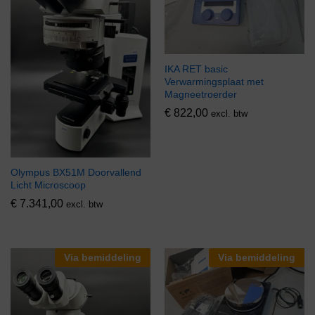
IKA RET basic
Verwarmingsplaat met
Magneetroerder
€
822,00
excl. btw
Olympus BX51M Doorvallend
Licht Microscoop
€
7.341,00
excl. btw
Via bemiddeling
Via bemiddeling