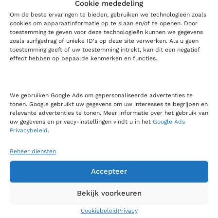
Cookie mededeling
Om de beste ervaringen te bieden, gebruiken we technologieën zoals
cookies om apparaatinformatie op te slaan en/of te openen. Door
toestemming te geven voor deze technologieën kunnen we gegevens
zoals surfgedrag of unieke ID's op deze site verwerken. Als u geen
toestemming geeft of uw toestemming intrekt, kan dit een negatief
effect hebben op bepaalde kenmerken en functies.
Bel ons
We gebruiken Google Ads om gepersonaliseerde advertenties te
0180 321 820
tonen. Google gebruikt uw gegevens om uw interesses te begrijpen en
relevante advertenties te tonen. Meer informatie over het gebruik van
uw gegevens en privacy-instellingen vindt u in het
Google Ads
LabMakelaar Benelux B.V.
Privacybeleid
.
Knibbelweg 18C
NL-2761 JE Zevenhuizen (ZH)
Beheer diensten
Nederland
Accepteer
Bekijk voorkeuren
Voor algemene zaken:
info@labmakelaar.com
Voor facturen:
finance@labmakelaar.com
Cookiebeleid
Privacy
Voor technische service:
service@labmakelaar.com