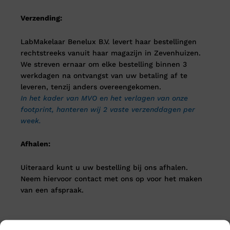
Verzending:
LabMakelaar Benelux B.V. levert haar bestellingen
rechtstreeks vanuit haar magazijn in Zevenhuizen.
We streven ernaar om elke bestelling binnen 3
werkdagen na ontvangst van uw betaling af te
leveren, tenzij anders overeengekomen.
In het kader van MVO en het verlagen van onze
footprint, hanteren wij 2 vaste verzenddagen per
week.
Afhalen:
Uiteraard kunt u uw bestelling bij ons afhalen.
Neem hiervoor contact met ons op voor het maken
van een afspraak.