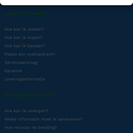
Kopersinformatie
Hoe kan ik zoeken?
Hoe kan ik kopen?
Hoe kan ik betalen?
Plaats een zoekopdracht
Serviceaanvraag
Garantie
Leveringsinformatie
Verkopersinformatie
Hoe kan ik verkopen?
Welke informatie moet ik aanleveren?
Hoe verloopt de betaling?