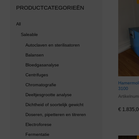
PRODUCTCATEGORIEËN
All
Saleable
Autoclaven en sterilisatoren
Balansen
Bloedgasanalyse
Centrifuges
Hamermole
Chromatografie
3100
Deeltjesgrootte analyse
Artikelnu
€
1.835,0
Dichtheid of soortelijk gewicht
€
1.835,0
Doseren, pipetteren en titreren
Electroforese
Fermentatie