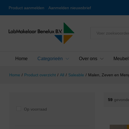
Product aanmelden
Aanmelden nieuwsbrief
Alles
Home
Categorieën
Over ons
Meubel
Home
/
Product overzicht
/
All
/
Saleable
/
Malen, Zeven en Men
59
gevonde
Op voorraad