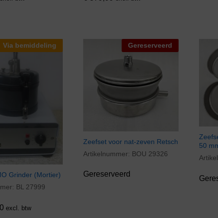
Via bemiddeling
Gereserveerd
Zeefs
Zeefset voor nat-zeven Retsch
50 m
Artikelnummer:
BOU 29326
Artik
Gereserveerd
O Grinder (Mortier)
Gere
mmer:
BL 27999
0
0
excl. btw