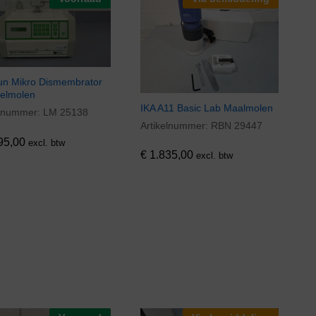
un Mikro Dismembrator
elmolen
IKA A11 Basic Lab Maalmolen
elnummer:
LM 25138
95,00
Artikelnummer:
RBN 29447
€
1.835,00
95,00
excl. btw
€
1.835,00
excl. btw