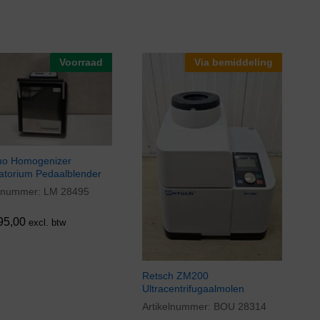
Voorraad
Via bemiddeling
o Homogenizer
atorium Pedaalblender
elnummer:
LM 28495
95,00
95,00
excl. btw
Retsch ZM200
Ultracentrifugaalmolen
Artikelnummer:
BOU 28314
€
4.735,00