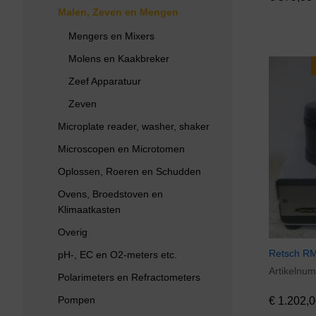
Malen, Zeven en Mengen
Mengers en Mixers
Molens en Kaakbreker
Zeef Apparatuur
Zeven
Microplate reader, washer, shaker
Microscopen en Microtomen
Oplossen, Roeren en Schudden
Ovens, Broedstoven en
Klimaatkasten
Overig
Retsch RM
pH-, EC en O2-meters etc.
Artikelnu
€
1.202,0
Polarimeters en Refractometers
Pompen
€
1.202,0