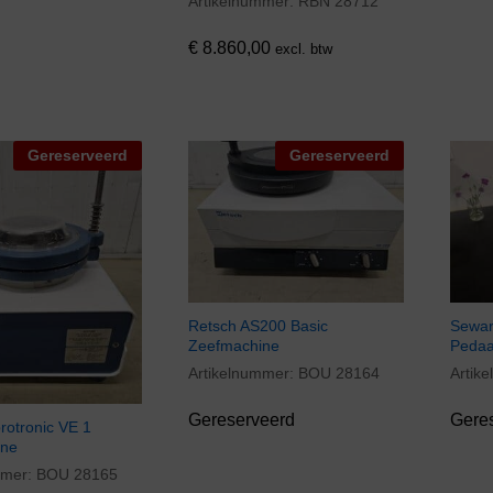
Artikelnummer:
RBN 28712
€
8.860,00
€
8.860,00
excl. btw
Gereserveerd
Gereserveerd
Retsch AS200 Basic
Sewar
Zeefmachine
Pedaa
Artikelnummer:
BOU 28164
Artik
Gereserveerd
Gere
rotronic VE 1
ine
mmer:
BOU 28165