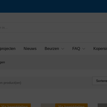
projecten
Nieuws
Beurzen
FAQ
Kopersi
gen
Sorter
n product(en)
Via bemiddeling
Via bemiddeling