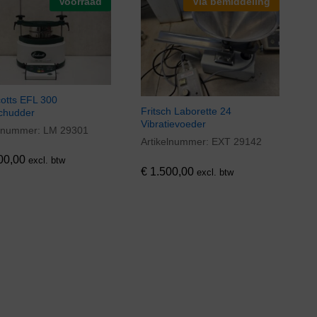
Voorraad
Via bemiddeling
otts EFL 300
Fritsch Laborette 24
chudder
Vibratievoeder
elnummer:
LM 29301
00,00
Artikelnummer:
EXT 29142
€
1.500,00
00,00
excl. btw
€
1.500,00
excl. btw