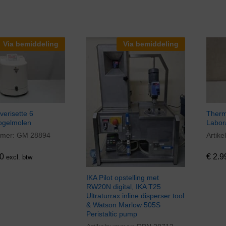
Via bemiddeling
Via bemiddeling
verisette 6
Therm
ogelmolen
Labor
mmer:
GM 28894
Artik
0
€
2.9
0
€
2.9
excl. btw
IKA Pilot opstelling met
RW20N digital, IKA T25
Ultraturrax inline disperser tool
& Watson Marlow 505S
Peristaltic pump