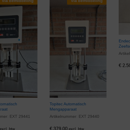
Via bemiddeling
Via bemiddeling
Endec
Zeefs
Artik
€
2.5
€
2.5
tomatisch
Topitec Automatisch
raat
Mengapparaat
mmer:
EXT 29441
Artikelnummer:
EXT 29440
€
379,00
€
379,00
excl. btw
excl. btw