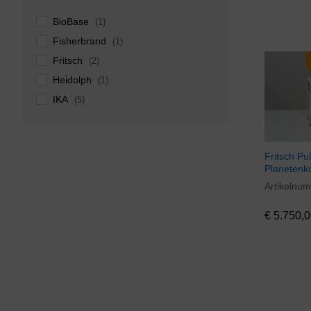
BioBase
(1)
Fisherbrand
(1)
Fritsch
(2)
Heidolph
(1)
IKA
(5)
Interscience
(1)
Overige merken
(9)
Fritsch Pul
QiaGen
(2)
Planetenk
Retsch
(17)
Artikelnu
€
5.750,0
Santos
(1)
€
5.750,0
Stomacher
(1)
Stuart
(3)
Thermo (Scientific)
(1)