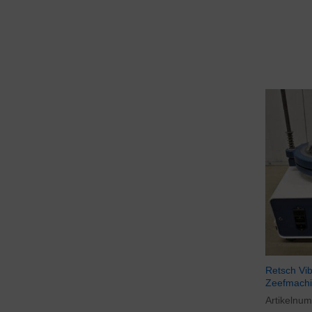
Retsch Vib
Zeefmach
Artikelnu