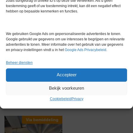
zoals surfgedrag of unieke ID's op deze site verwerken. Als u geen
toestemming geeft of uw toestemming intrekt, kan dit een negatief effect
hebben op bepaalde kenmerken en functies.
Gewicht
0,0 kg
Merk
Retsch
We gebruiken Google Ads om gepersonaliseerde advertenties te tonen.
Conditie
Gebruikt in goede conditie
Google gebruikt uw gegevens om uw interesses te begrijpen en relevante
advertenties te tonen. Meer informatie over het gebruik van uw gegevens
Garantie
1 maand
en privacy-instellingen vindt u in het
Google Ads Privacybeleid
.
Beheer diensten
Accepteer
Bekijk voorkeuren
Gerelateerde producten
Cookiebeleid
Privacy
Via bemiddeling