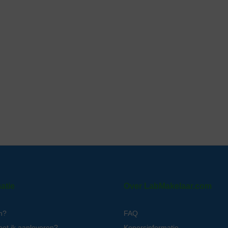
atie
Over LabMakelaar.com
n?
FAQ
oet ik aanleveren?
Kopersinformatie