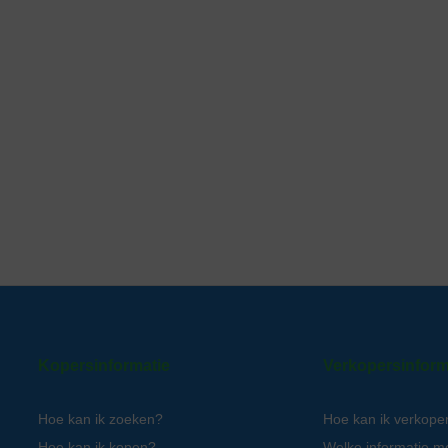
Kopersinformatie
Verkopersinform
Hoe kan ik zoeken?
Hoe kan ik verkope
Hoe kan ik kopen?
Welke informatie m