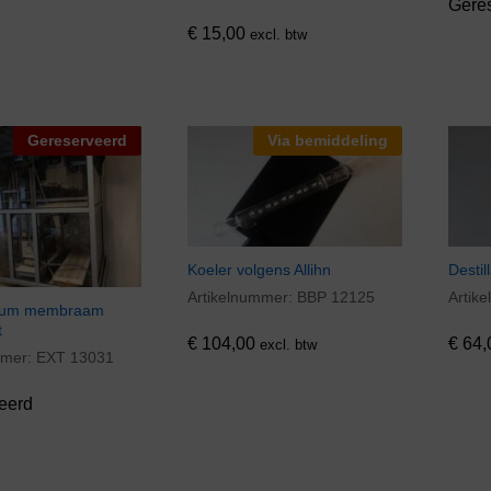
Gere
€
15,00
excl. btw
Gereserveerd
Via bemiddeling
Koeler volgens Allihn
Destil
Artikelnummer:
BBP 12125
Artik
€
104,00
€
64,
rium membraam
t
€
104,00
€
64,
excl. btw
mmer:
EXT 13031
eerd