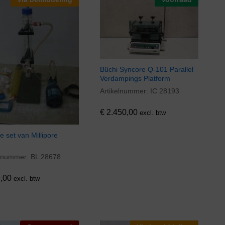
Büchi Syncore Q-101 Parallel
Verdampings Platform
Artikelnummer:
IC 28193
€
2.450,00
€
2.450,00
excl. btw
tie set van Millipore
elnummer:
BL 28678
,00
,00
excl. btw