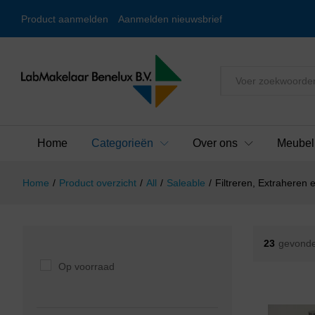
Product aanmelden
Aanmelden nieuwsbrief
Alles
Home
Categorieën
Over ons
Meubel
Home
/
Product overzicht
/
All
/
Saleable
/
Filtreren, Extraheren e
23
gevonde
Op voorraad