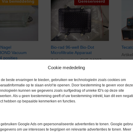
Via bemiddeling
Gereserveerd
Nagel
Bio-rad 96-well Bio-Dot
Tecat
OND Vacuum
Microfiltratie Apparaat
Artik
4 posities
Artikelnummer:
EXT 24397
mmer:
EXT 27638
Gere
Cookie mededeling
Gereserveerd
excl. btw
de beste ervaringen te bieden, gebruiken we technologieën zoals cookies om
araatinformatie op te slaan en/of te openen. Door toestemming te geven voor deze
hnologieën kunnen we gegevens zoals surfgedrag of unieke ID's op deze site
werken. Als u geen toestemming geeft of uw toestemming intrekt, kan dit een negati
ect hebben op bepaalde kenmerken en functies.
Via bemiddeling
Gereserveerd
gebruiken Google Ads om gepersonaliseerde advertenties te tonen. Google gebrui
gegevens om uw interesses te begrijpen en relevante advertenties te tonen. Meer