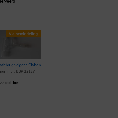
serveerd
Via bemiddeling
latiebrug volgens Claisen
elnummer:
BBP 12127
00
00
excl. btw