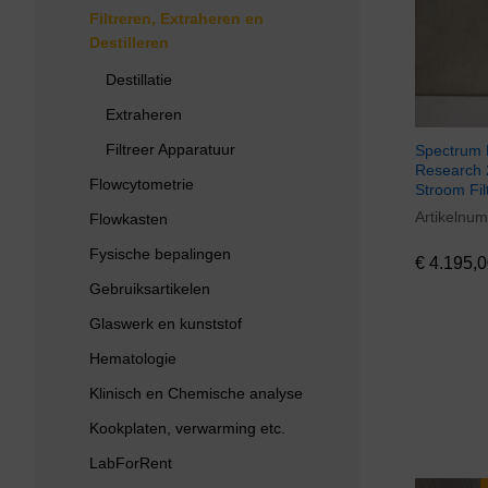
Filtreren, Extraheren en
Destilleren
Destillatie
Extraheren
Filtreer Apparatuur
Spectrum 
Research 2
Flowcytometrie
Stroom Fil
Artikelnu
€
4.195,0
Flowkasten
Fysische bepalingen
€
4.195,0
Gebruiksartikelen
Glaswerk en kunststof
Hematologie
Klinisch en Chemische analyse
Kookplaten, verwarming etc.
LabForRent