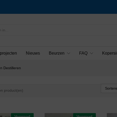
projecten
Nieuws
Beurzen
FAQ
Kopersi
n Destilleren
Sorter
n product(en)
Voorraad
Voorraad