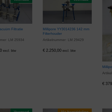
acuüm Filtratie
Millipore YY3014236 142 mm
Filterhouder
mmer:
LM 25934
Artikelnummer:
LM 29429
0
€
2.250,00
0
€
2.250,00
excl. btw
excl. btw
Millip
Artik
€
379
€
379
Voorraad
Via bemiddeling