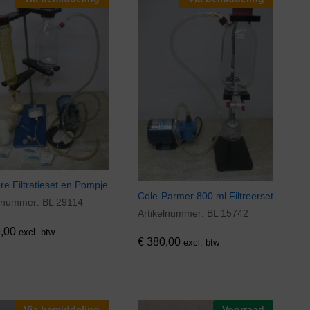
ore Filtratieset en Pompje
Cole-Parmer 800 ml Filtreerset
elnummer:
BL 29114
,00
Artikelnummer:
BL 15742
€
380,00
,00
excl. btw
€
380,00
excl. btw
Via bemiddeling
Voorraad