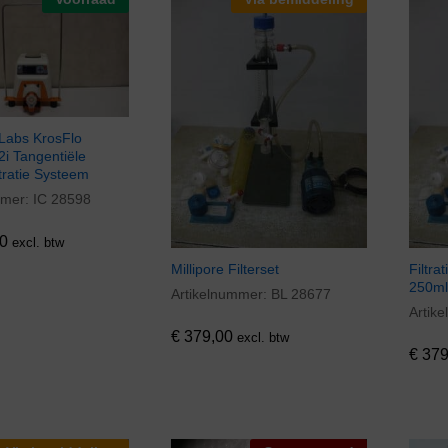
Labs KrosFlo
i Tangentiële
tratie Systeem
mmer:
IC 28598
0
0
excl. btw
Millipore Filterset
Filtra
250ml
Artikelnummer:
BL 28677
€
379,00
Artik
€
379
€
379,00
excl. btw
€
379