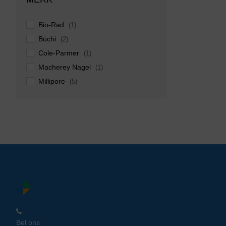
Bio-Rad
(1)
Büchi
(2)
Cole-Parmer
(1)
Macherey Nagel
(1)
Millipore
(5)
Overige merken
(2)
Tecator
(1)
Bel ons