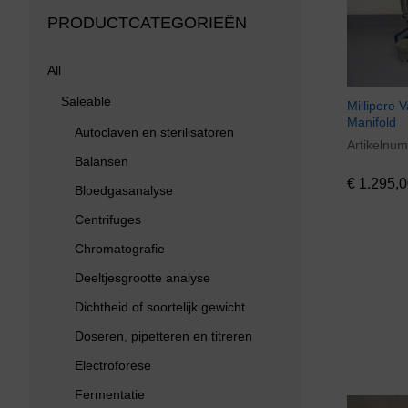
PRODUCTCATEGORIEËN
All
Saleable
Millipore V
Manifold
Autoclaven en sterilisatoren
Artikelnu
€
1.295,0
Balansen
€
1.295,0
Bloedgasanalyse
Centrifuges
Chromatografie
Deeltjesgrootte analyse
Dichtheid of soortelijk gewicht
Doseren, pipetteren en titreren
Electroforese
Fermentatie