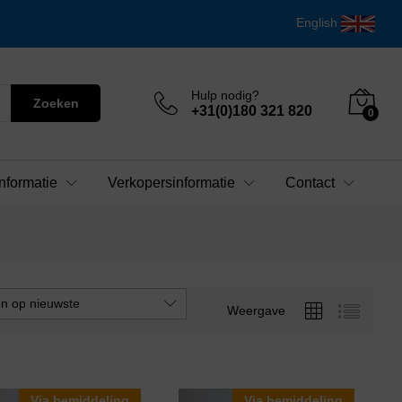
English
Hulp nodig?
Zoeken
+31(0)180 321 820
0
nformatie
Verkopersinformatie
Contact
en op nieuwste
Weergave
Via bemiddeling
Via bemiddeling