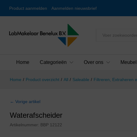
Product aanmelden
Aanmelden nieuwsbrief
Alles
Home
Categorieën
Over ons
Meubel
Home
/
Product overzicht
/
All
/
Saleable
/
Filtreren, Extraheren e
← Vorige artikel
Waterafscheider
Artikelnummer:
BBP 12122