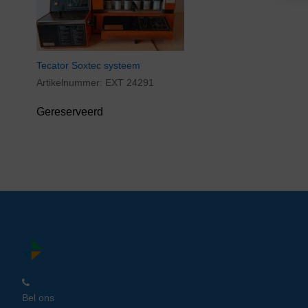
Tecator Soxtec systeem
Artikelnummer:
EXT 24291
Gereserveerd
Bel ons