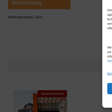
Beschrijving
Om 
app
Waterafscheider 10ml.
tec
ver
eff
We 
uw 
inf
Goo
Beh
Gereserveerd