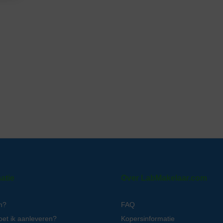
atie
Over LabMakelaar.com
n?
FAQ
oet ik aanleveren?
Kopersinformatie