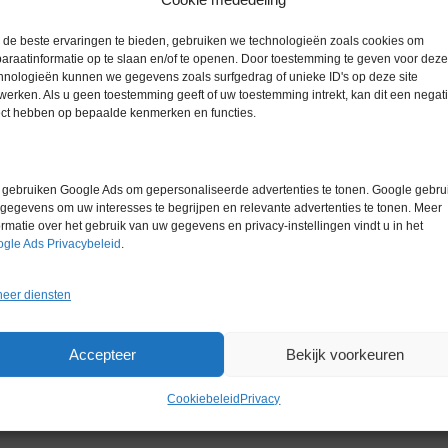
Extra informatie
de beste ervaringen te bieden, gebruiken we technologieën zoals cookies om
araatinformatie op te slaan en/of te openen. Door toestemming te geven voor deze
Gewicht
0,0 kg
hnologieën kunnen we gegevens zoals surfgedrag of unieke ID's op deze site
werken. Als u geen toestemming geeft of uw toestemming intrekt, kan dit een negati
Conditie
Zo goed al
ect hebben op bepaalde kenmerken en functies.
gebruiken Google Ads om gepersonaliseerde advertenties te tonen. Google gebrui
gegevens om uw interesses te begrijpen en relevante advertenties te tonen. Meer
ormatie over het gebruik van uw gegevens en privacy-instellingen vindt u in het
gle Ads Privacybeleid
.
Gerelateerde producten
eer diensten
Accepteer
Bekijk voorkeuren
Cookiebeleid
Privacy