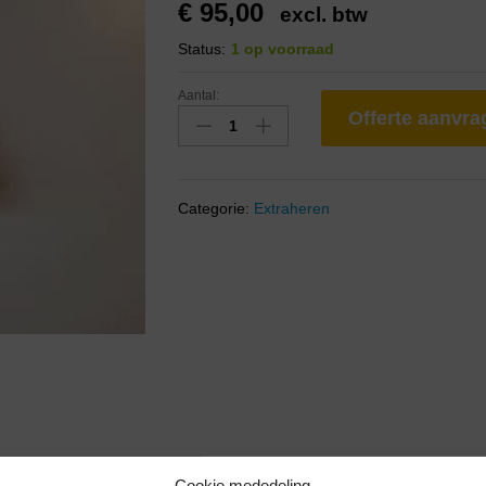
€
95,00
excl. btw
Status:
1 op voorraad
Aantal:
Offerte aanvr
Categorie:
Extraheren
Cookie mededeling