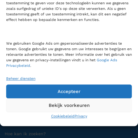
toestemming te geven voor deze technologieën kunnen we gegevens
zoals surfgedrag of unieke ID's op deze site verwerken. Als u geen
toestemming geeft of uw toestemming intrekt, kan dit een negatief
effect hebben op bepaalde kenmerken en functies.
Bel ons
0180 321 820
We gebruiken Google Ads om gepersonaliseerde advertenties te
LabMakelaar Benelux B.V.
tonen. Google gebruikt uw gegevens om uw interesses te begrijpen en
Knibbelweg 18C
relevante advertenties te tonen. Meer informatie over het gebruik van
uw gegevens en privacy-instellingen vindt u in het
Google Ads
NL-2761 JE Zevenhuizen (ZH)
Privacybeleid
.
Nederland
Beheer diensten
Voor algemene zaken:
info@labmakelaar.com
Accepteer
Voor facturen:
finance@labmakelaar.com
Voor technische service:
service@labmakelaar.com
Bekijk voorkeuren
Cookiebeleid
Privacy
Kopersinformatie
Hoe kan ik zoeken?