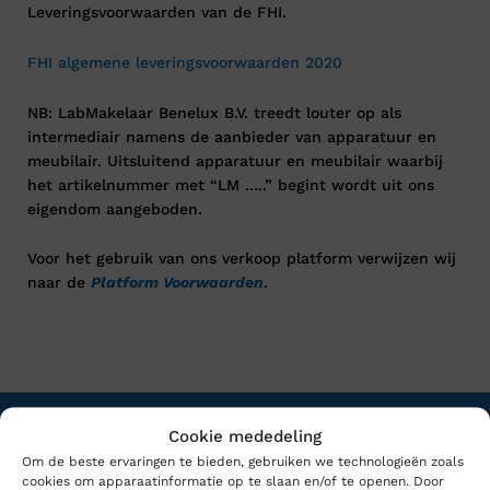
Leveringsvoorwaarden van de FHI.
FHI algemene leveringsvoorwaarden 2020
NB: LabMakelaar Benelux B.V. treedt louter op als
intermediair namens de aanbieder van apparatuur en
meubilair. Uitsluitend apparatuur en meubilair waarbij
het artikelnummer met “LM …..” begint wordt uit ons
eigendom aangeboden.
Voor het gebruik van ons verkoop platform verwijzen wij
naar de
Platform Voorwaarden
.
Cookie mededeling
Om de beste ervaringen te bieden, gebruiken we technologieën zoals
cookies om apparaatinformatie op te slaan en/of te openen. Door