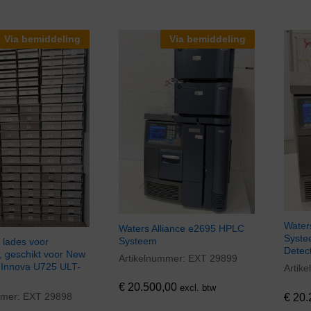
Via bemiddeling
Via bemiddeling
Water
Waters Alliance e2695 HPLC
Syste
Systeem
 lades voor
Detec
, geschikt voor New
Artikelnummer:
EXT 29899
€
20.500,00
 Innova U725 ULT-
Artik
€
20.
€
20.500,00
excl. btw
mmer:
EXT 29898
€
20.
0