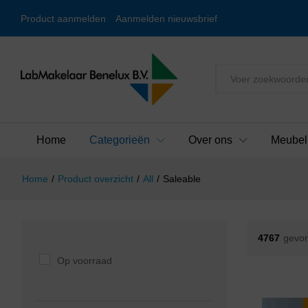
Product aanmelden
Aanmelden nieuwsbrief
Alles
Home
Categorieën
Over ons
Meubel
Home
/
Product overzicht
/
All
/
Saleable
4767
gevon
Op voorraad