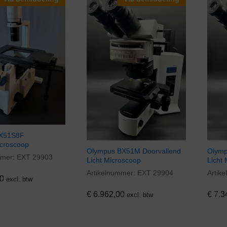
IX51S8F
croscoop
Olympus BX51M Doorvallend
Olymp
mmer:
EXT 29903
0
Licht Microscoop
Licht
Artikelnummer:
EXT 29904
Artik
€
6.962,00
€
7.3
0
excl. btw
€
6.962,00
€
7.3
excl. btw