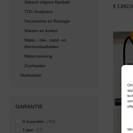
Stikstof volgens Kjeldahl
€
1.892,0
TOC Analysers
Viscometrie en Reologie
Vriezen en koelen
Water-, olie-, zand- en
thermostaatbaden
Waterzuivering
Zuurkasten
Vaatwasser
Om 
app
tec
ver
GARANTIE
eff
0 maanden
(763)
We 
1 jaar
(17)