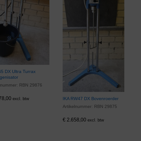
45 DX Ultra Turrax
enisator
elnummer:
RBN 29876
78,00
78,00
IKA RW47 DX Bovenroerder
excl. btw
Artikelnummer:
RBN 29875
€
2.658,00
€
2.658,00
excl. btw