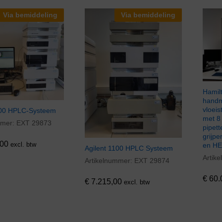
Via bemiddeling
Via bemiddeling
Hamil
handm
vloei
200 HPLC-Systeem
met 8
mmer:
EXT 29873
00
pipet
grijp
00
excl. btw
en HE
Agilent 1100 HPLC Systeem
Artik
€
60.
Artikelnummer:
EXT 29874
€
7.215,00
€
60.
€
7.215,00
excl. btw