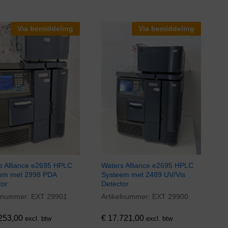
Via bemiddeling
Via bemiddeling
s Alliance e2695 HPLC
Waters Alliance e2695 HPLC
em met 2998 PDA
Systeem met 2489 UV/Vis
tor
Detector
elnummer:
EXT 29901
Artikelnummer:
EXT 29900
253,00
€
17.721,00
253,00
€
17.721,00
excl. btw
excl. btw