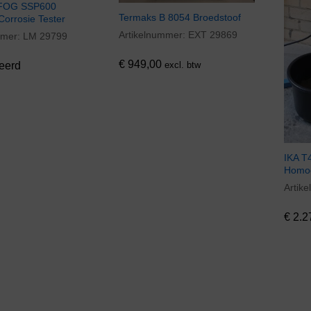
FOG SSP600
Termaks B 8054 Broedstoof
Corrosie Tester
Artikelnummer:
EXT 29869
€
949,00
mmer:
LM 29799
€
949,00
eerd
excl. btw
IKA T
Homog
Artik
€
2.2
€
2.2