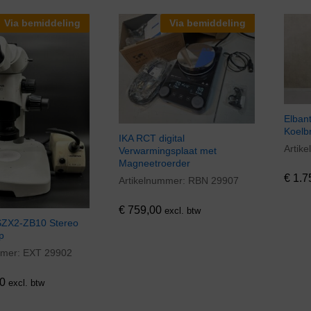
Via bemiddeling
Via bemiddeling
Elban
Koelb
IKA RCT digital
Artik
€
1.7
Verwarmingsplaat met
Magneetroerder
€
1.7
Artikelnummer:
RBN 29907
€
759,00
€
759,00
excl. btw
ZX2-ZB10 Stereo
p
mmer:
EXT 29902
0
0
excl. btw