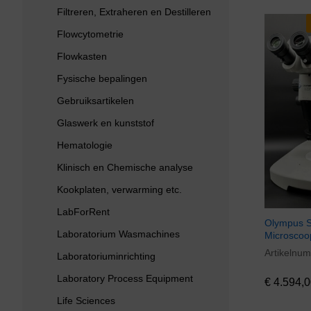
Filtreren, Extraheren en Destilleren
Flowcytometrie
Flowkasten
Fysische bepalingen
Gebruiksartikelen
Glaswerk en kunststof
Hematologie
Klinisch en Chemische analyse
Kookplaten, verwarming etc.
LabForRent
Olympus S
Laboratorium Wasmachines
Microscoo
Artikelnu
€
4.594,0
Laboratoriuminrichting
Laboratory Process Equipment
€
4.594,0
Life Sciences