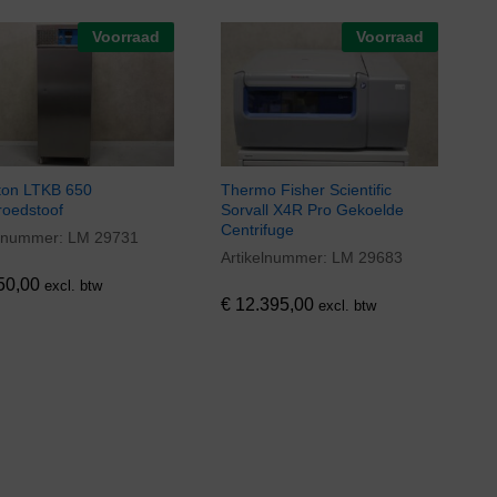
Voorraad
Voorraad
ton LTKB 650
Thermo Fisher Scientific
roedstoof
Sorvall X4R Pro Gekoelde
Centrifuge
elnummer:
LM 29731
50,00
Artikelnummer:
LM 29683
€
12.395,00
50,00
excl. btw
€
12.395,00
excl. btw