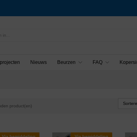
projecten
Nieuws
Beurzen
FAQ
Kopersi
Sorter
den product(en)
Via bemiddeling
Via bemiddeling