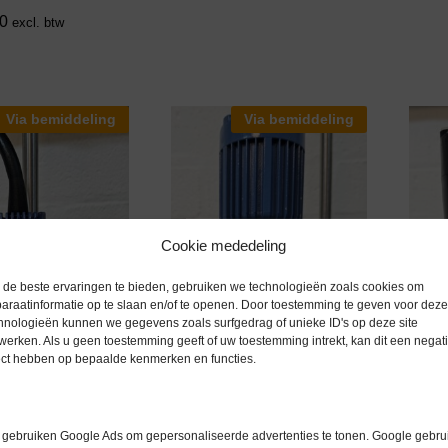
0
excl. btw
Via bemiddeling
Via bemiddeling
Cookie mededeling
de beste ervaringen te bieden, gebruiken we technologieën zoals cookies om
araatinformatie op te slaan en/of te openen. Door toestemming te geven voor deze
hnologieën kunnen we gegevens zoals surfgedrag of unieke ID's op deze site
werken. Als u geen toestemming geeft of uw toestemming intrekt, kan dit een negati
ect hebben op bepaalde kenmerken en functies.
gebruiken Google Ads om gepersonaliseerde advertenties te tonen. Google gebrui