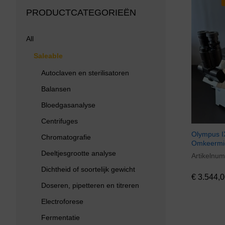
PRODUCTCATEGORIEËN
All
Saleable
Autoclaven en sterilisatoren
Balansen
Bloedgasanalyse
Centrifuges
Olympus 
Chromatografie
Omkeermi
Deeltjesgrootte analyse
Artikelnu
€
3.544,0
Dichtheid of soortelijk gewicht
€
3.544,0
Doseren, pipetteren en titreren
Electroforese
Fermentatie