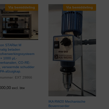
Via bemiddeling
Via bemiddeling
ton STARlet M
atig beladen
stofverwerkingssysteem
 × 1000 µL-
teerkanalen, CO-RE-
er, verwarmde schudder
PA-afzuigkap.
elnummer:
EXT 29866
000,00
000,00
excl. btw
IKA RW20 Mechanische
Bovenroerder