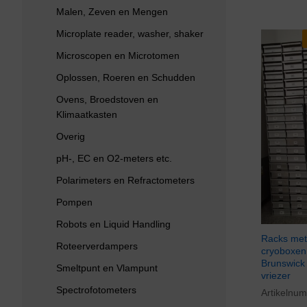
Malen, Zeven en Mengen
Microplate reader, washer, shaker
Microscopen en Microtomen
Oplossen, Roeren en Schudden
Ovens, Broedstoven en
Klimaatkasten
Overig
pH-, EC en O2-meters etc.
Polarimeters en Refractometers
Pompen
Robots en Liquid Handling
Racks met
Roteerverdampers
cryoboxen
Brunswick
Smeltpunt en Vlampunt
vriezer
Spectrofotometers
Artikelnu
€
1.892,0