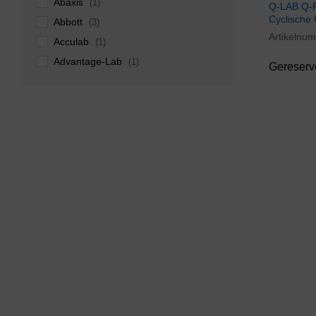
Abaxis
(1)
Q-LAB Q-
Cyclische 
Abbott
(3)
Artikelnu
Acculab
(1)
Advantage-Lab
(1)
Gereserv
AES Chemunex
(1)
Agilent
(59)
Air Liquide
(6)
Allround Universal
(1)
Alsident
(4)
amersham
(2)
Analytik Jena
(4)
Anton Paar
(3)
Applied Biosystems
(29)
Applikon
(4)
Arctiko
(14)
Asecos
(13)