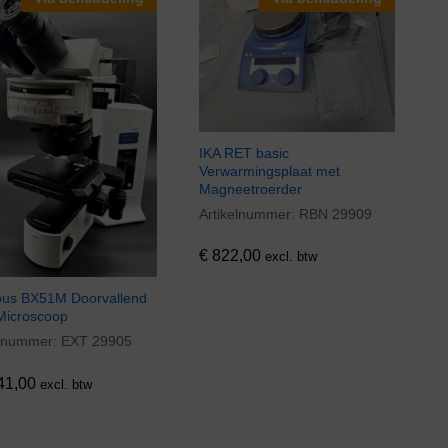
IKA RET basic
Verwarmingsplaat met
Magneetroerder
Artikelnummer:
RBN 29909
€
822,00
€
822,00
excl. btw
us BX51M Doorvallend
 Microscoop
elnummer:
EXT 29905
41,00
41,00
excl. btw