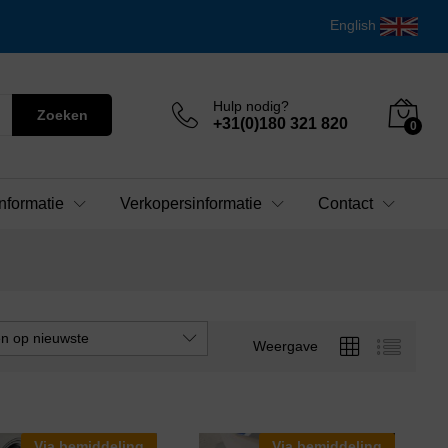
English
Hulp nodig?
Zoeken
+31(0)180 321 820
0
nformatie
Verkopersinformatie
Contact
en op nieuwste
Weergave
Via bemiddeling
Via bemiddeling