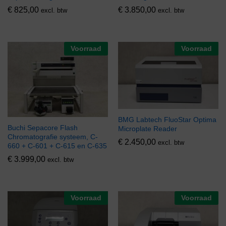
€
825,00
€
3.850,00
excl. btw
excl. btw
Voorraad
Voorraad
BMG Labtech FluoStar Optima
Buchi Sepacore Flash
Microplate Reader
Chromatografie systeem, C-
€
2.450,00
excl. btw
660 + C-601 + C-615 en C-635
€
3.999,00
excl. btw
Voorraad
Voorraad