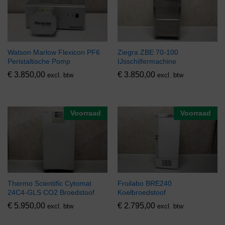
Watson Marlow Flexicon PF6
Ziegra ZBE 70-100
Peristaltische Pomp
IJsschilfermachine
€
3.850,00
€
3.850,00
excl. btw
excl. btw
Voorraad
Voorraad
Thermo Scientific Cytomat
Froilabo BRE240
24C4-GLS CO2 Broedstoof
Koelbroedstoof
€
5.950,00
€
2.795,00
excl. btw
excl. btw