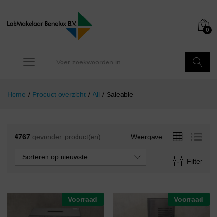
0
Zoeken
Home
/
Product overzicht
/
All
/
Saleable
4767
gevonden product(en)
Weergave
Sorteren op nieuwste
Filter
Voorraad
Voorraad