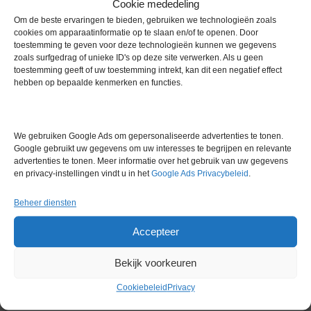
Cookie mededeling
Om de beste ervaringen te bieden, gebruiken we technologieën zoals
cookies om apparaatinformatie op te slaan en/of te openen. Door
toestemming te geven voor deze technologieën kunnen we gegevens
zoals surfgedrag of unieke ID's op deze site verwerken. Als u geen
Bio-Rad ID-Centrifuge L
AQS Manufacturing AQS 500
toestemming geeft of uw toestemming intrekt, kan dit een negatief effect
Centrifuge
Microplate Shaker
hebben op bepaalde kenmerken en functies.
€
2.295,00
€
350,00
excl. btw
excl. btw
We gebruiken Google Ads om gepersonaliseerde advertenties te tonen.
Voorraad
Voorraad
Google gebruikt uw gegevens om uw interesses te begrijpen en relevante
advertenties te tonen. Meer informatie over het gebruik van uw gegevens
en privacy-instellingen vindt u in het
Google Ads Privacybeleid
.
Beheer diensten
Accepteer
Hoshizaki FM-80KE
Büchi R-205 Roteerverdamper
IJsschilfermachine
€
1.295,00
excl. btw
Bekijk voorkeuren
€
1.995,00
excl. btw
Cookiebeleid
Privacy