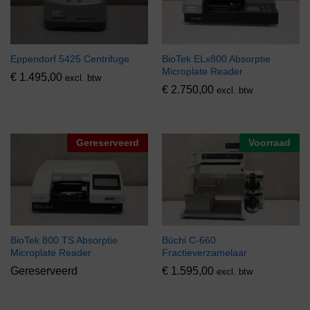
Eppendorf 5425 Centrifuge
BioTek ELx800 Absorptie
Microplate Reader
€
1.495,00
excl. btw
€
2.750,00
excl. btw
Gereserveerd
Voorraad
BioTek 800 TS Absorptie
Büchi C-660
Microplate Reader
Fractieverzamelaar
Gereserveerd
€
1.595,00
excl. btw