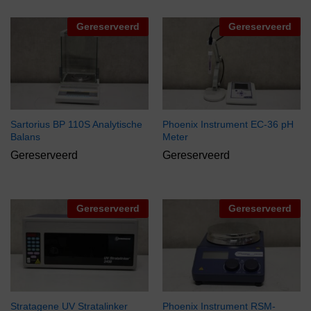
Gereserveerd
Gereserveerd
Sartorius BP 110S Analytische
Phoenix Instrument EC-36 pH
Balans
Meter
Gereserveerd
Gereserveerd
Gereserveerd
Gereserveerd
Stratagene UV Stratalinker
Phoenix Instrument RSM-