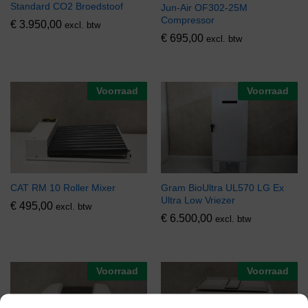
Standard CO2 Broedstoof
Jun-Air OF302-25M
Compressor
€
3.950,00
excl. btw
€
695,00
excl. btw
Voorraad
Voorraad
CAT RM 10 Roller Mixer
Gram BioUltra UL570 LG Ex
Ultra Low Vriezer
€
495,00
excl. btw
€
6.500,00
excl. btw
Voorraad
Voorraad