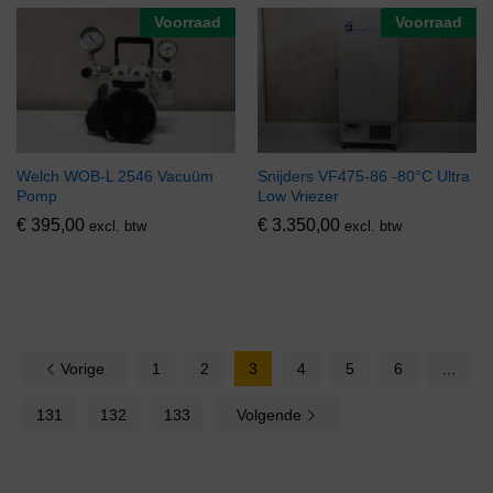
Voorraad
Voorraad
Welch WOB-L 2546 Vacuüm
Snijders VF475-86 -80°C Ultra
Pomp
Low Vriezer
€
395,00
€
3.350,00
excl. btw
excl. btw
Vorige
1
2
3
4
5
6
…
131
132
133
Volgende