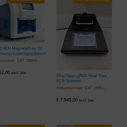
CHER MagnetaPure 32
ïnezuurzuiveringssysteem
elnummer:
EXT 29845
62,00
62,00
excl. btw
Chai Open qPCR Real-Time
PCR Systeem
Artikelnummer:
EXT 29851
€
7.949,00
€
7.949,00
excl. btw