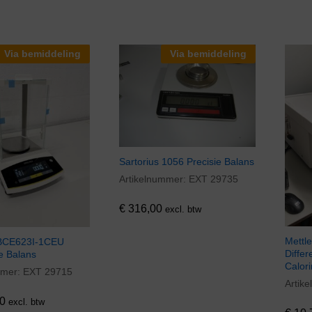
Via bemiddeling
Via bemiddeling
Sartorius 1056 Precisie Balans
Artikelnummer:
EXT 29735
€
316,00
€
316,00
excl. btw
Mettl
 BCE623I-1CEU
Differ
e Balans
Calor
mmer:
EXT 29715
0
Artik
€
10.
0
excl. btw