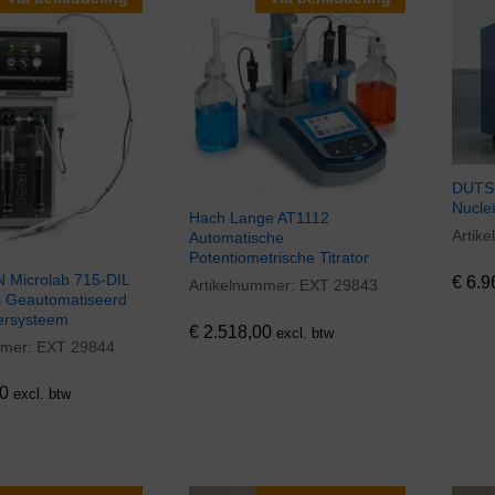
DUTS
Nucle
Hach Lange AT1112
Artik
€
6.9
Automatische
Potentiometrische Titrator
Microlab 715-DIL
€
6.9
Artikelnummer:
EXT 29843
€
2.518,00
s Geautomatiseerd
ersysteem
€
2.518,00
excl. btw
mmer:
EXT 29844
0
0
excl. btw