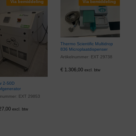
Via bemiddeling
Via bemiddeling
Thermo Scientific Multidrop
836 Microplaatdispenser
Artikelnummer:
EXT 29738
€
1.306,00
€
1.306,00
excl. btw
ow 2-50D
ofgenerator
elnummer:
EXT 29853
27,00
27,00
excl. btw