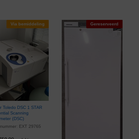
Via bemiddeling
Gereserveerd
er Toledo DSC 1 STAR
ential Scanning
imeter (DSC)
elnummer:
EXT 29765
759,00