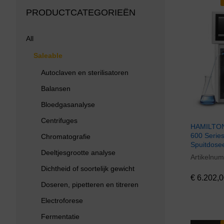
PRODUCTCATEGORIEËN
All
Saleable
Autoclaven en sterilisatoren
Balansen
Bloedgasanalyse
Centrifuges
HAMILTON 
600 Serie
Chromatografie
Spuitdose
Deeltjesgrootte analyse
Artikelnu
€
6.202,0
Dichtheid of soortelijk gewicht
€
6.202,0
Doseren, pipetteren en titreren
Electroforese
Fermentatie