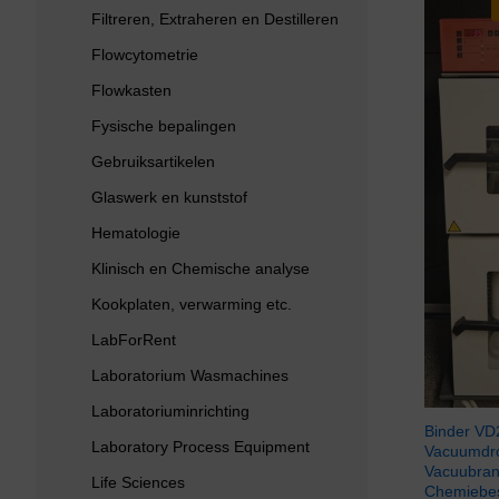
Filtreren, Extraheren en Destilleren
Flowcytometrie
Flowkasten
Fysische bepalingen
Gebruiksartikelen
Glaswerk en kunststof
Hematologie
Klinisch en Chemische analyse
Kookplaten, verwarming etc.
LabForRent
Laboratorium Wasmachines
Laboratoriuminrichting
Binder VD
Laboratory Process Equipment
Vacuumdr
Vacuubra
Life Sciences
Chemiebes