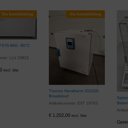
Via bemiddeling
Via bemiddeling
HF570-86G -80°C
mmer:
LLV 29822
0
0
excl. btw
Thermo Heratherm IGS100
Broedstoof
Sartor
Balan
Artikelnummer:
EXT 29763
€
1.202,00
Artik
€
1.202,00
excl. btw
Gere