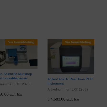
Via bemiddeling
Via bemiddeling
 Scientific Multidrop
icroplaatdispenser
Agilent AriaDx Real Time PCR
Instrument
elnummer:
EXT 29736
68,00
Artikelnummer:
EXT 29839
€
4.683,00
68,00
excl. btw
€
4.683,00
excl. btw