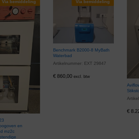
Via bemiddeling
Via bemiddeling
Benchmark B2000-8 MyBath
Waterbad
Artikelnummer:
EXT 29847
€
860,00
€
860,00
excl. btw
Avifl
Stikst
Artik
€
8.2
€
8.2
23
oogoven en
nd mz2c
tendige