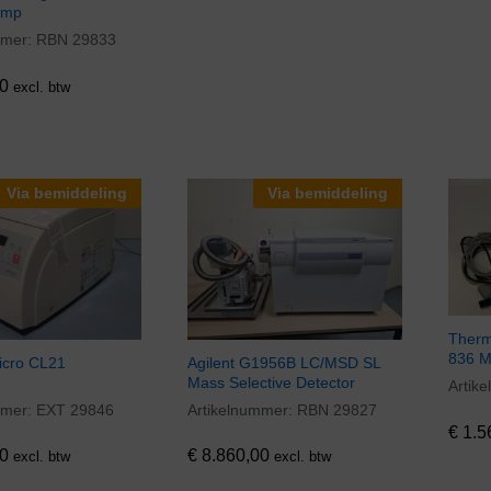
omp
mmer:
RBN 29833
0
0
excl. btw
Via bemiddeling
Via bemiddeling
Thermo
836 M
cro CL21
Agilent G1956B LC/MSD SL
Mass Selective Detector
Artik
€
1.5
mmer:
EXT 29846
Artikelnummer:
RBN 29827
0
€
8.860,00
€
1.5
0
€
8.860,00
excl. btw
excl. btw