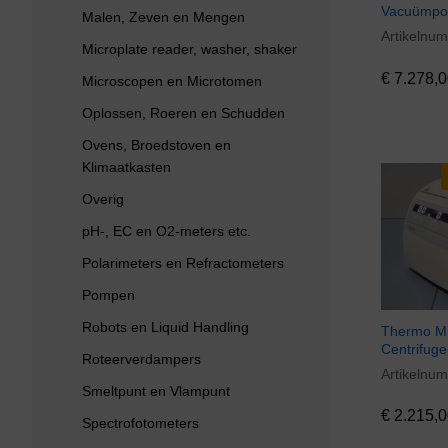
Vacuümp
Malen, Zeven en Mengen
Artikelnu
€
7.278,0
Microplate reader, washer, shaker
€
7.278,0
Microscopen en Microtomen
Oplossen, Roeren en Schudden
Ovens, Broedstoven en
Klimaatkasten
Overig
pH-, EC en O2-meters etc.
Polarimeters en Refractometers
Pompen
Robots en Liquid Handling
Thermo Mi
Centrifuge
Roteerverdampers
Artikelnu
€
2.215,0
Smeltpunt en Vlampunt
€
2.215,0
Spectrofotometers