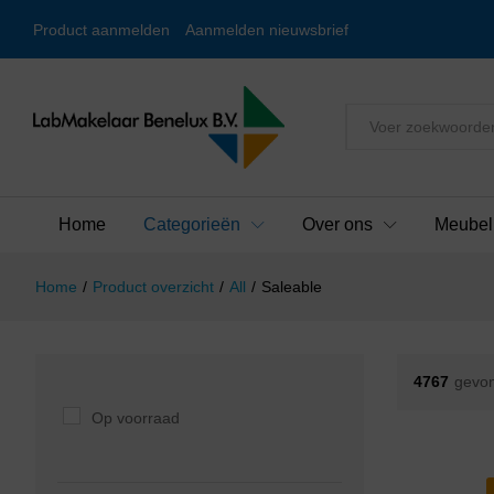
Product aanmelden
Aanmelden nieuwsbrief
Alles
Home
Categorieën
Over ons
Meubel
Home
/
Product overzicht
/
All
/
Saleable
4767
gevon
Op voorraad