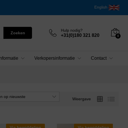
English
Hulp nodig?
Zoeken
+31(0)180 321 820
0
nformatie
Verkopersinformatie
Contact
en op nieuwste
Weergave
Via bemiddeling
Via bemiddeling