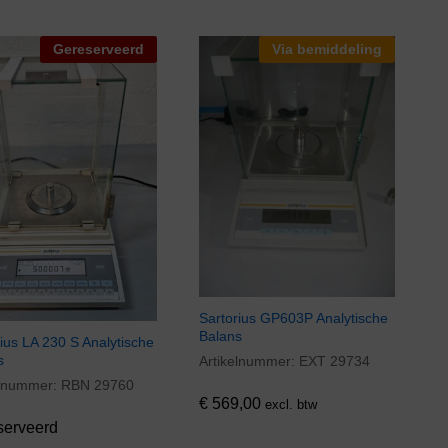
Gereserveerd
Via bemiddeling
Sartorius GP603P Analytische
Balans
ius LA 230 S Analytische
s
Artikelnummer:
EXT 29734
€
569,00
elnummer:
RBN 29760
€
569,00
excl. btw
serveerd