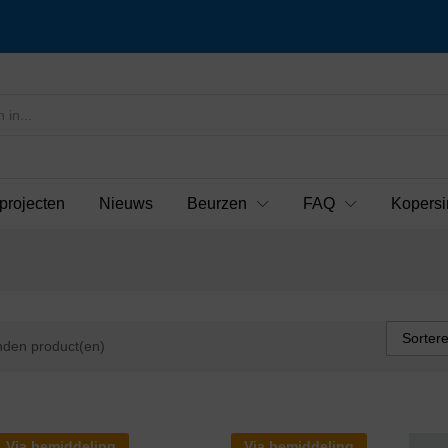
projecten
Nieuws
Beurzen
FAQ
Kopersi
Sorter
den product(en)
Via bemiddeling
Via bemiddeling