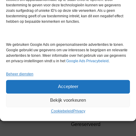
toestemming te geven voor deze technologieën kunnen we gegevens
zoals surfgedrag of unieke ID's op deze site verwerken. Als u geen
toestemming geeft of uw toestemming intrekt, kan dit een negatief effect
hebben op bepaalde kenmerken en functies.
DasGip Bioreactor Controllers
€
9.493,00
We gebruiken Google Ads om gepersonaliseerde advertenties te tonen.
excl. btw
Google gebruikt uw gegevens om uw interesses te begrijpen en relevante
advertenties te tonen. Meer informatie over het gebruik van uw gegevens
en privacy-instellingen vindt u in het
Google Ads Privacybeleid
.
Voorraad
Gereserveerd
Beheer diensten
Accepteer
Bekijk voorkeuren
Applikon Applisens APS990
BioStep Controller
Eppendorf OP-76 Optische pH-
Cookiebeleid
Privacy
module
€
2.795,00
excl. btw
Gereserveerd