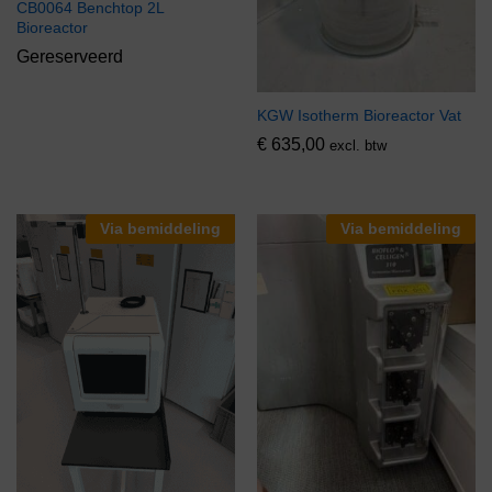
CB0064 Benchtop 2L
Bioreactor
Gereserveerd
KGW Isotherm Bioreactor Vat
€
635,00
excl. btw
Via bemiddeling
Via bemiddeling