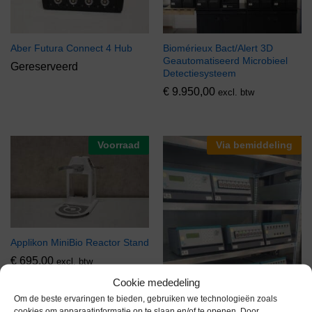
Aber Futura Connect 4 Hub
Biomérieux Bact/Alert 3D
Geautomatiseerd Microbieel
Gereserveerd
Detectiesysteem
€
9.950,00
excl. btw
Voorraad
Via bemiddeling
Applikon MiniBio Reactor Stand
€
695,00
excl. btw
Cookie mededeling
Om de beste ervaringen te bieden, gebruiken we technologieën zoals
cookies om apparaatinformatie op te slaan en/of te openen. Door