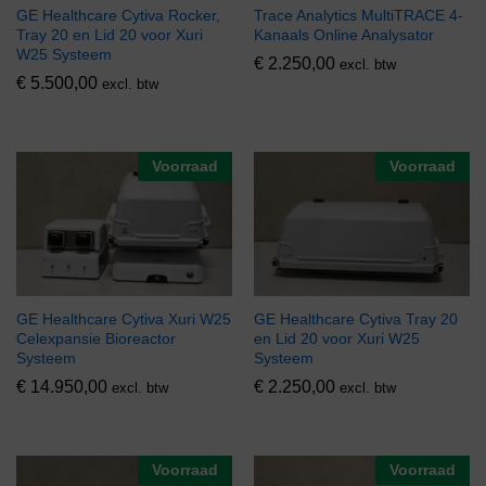
GE Healthcare Cytiva Rocker,
Trace Analytics MultiTRACE 4-
Tray 20 en Lid 20 voor Xuri
Kanaals Online Analysator
W25 Systeem
€
2.250,00
excl. btw
€
5.500,00
excl. btw
Voorraad
Voorraad
GE Healthcare Cytiva Xuri W25
GE Healthcare Cytiva Tray 20
Celexpansie Bioreactor
en Lid 20 voor Xuri W25
Systeem
Systeem
€
14.950,00
€
2.250,00
excl. btw
excl. btw
Voorraad
Voorraad