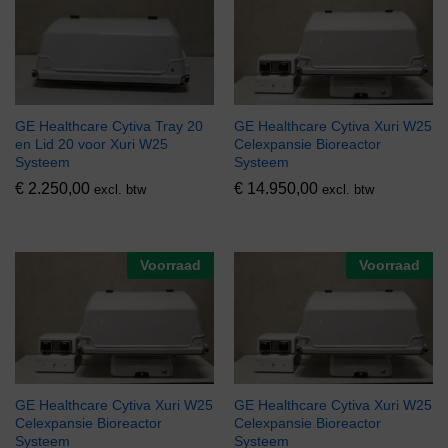
GE Healthcare Cytiva Tray 20
GE Healthcare Cytiva Xuri W25
en Lid 20 voor Xuri W25
Celexpansie Bioreactor
Systeem
Systeem
€
2.250,00
€
14.950,00
excl. btw
excl. btw
Voorraad
Voorraad
GE Healthcare Cytiva Xuri W25
GE Healthcare Cytiva Xuri W25
Celexpansie Bioreactor
Celexpansie Bioreactor
Systeem
Systeem