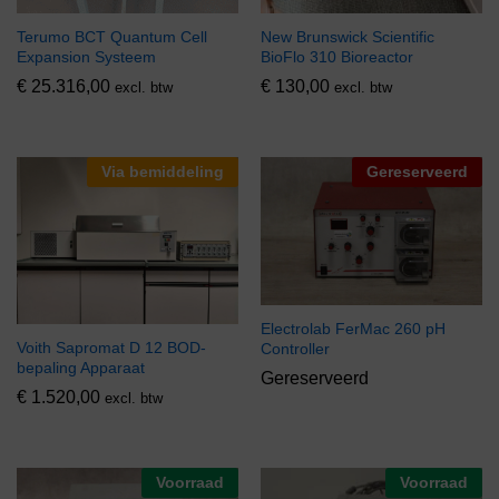
Terumo BCT Quantum Cell
New Brunswick Scientific
Expansion Systeem
BioFlo 310 Bioreactor
€
25.316,00
€
130,00
excl. btw
excl. btw
Via bemiddeling
Gereserveerd
Electrolab FerMac 260 pH
Voith Sapromat D 12 BOD-
Controller
bepaling Apparaat
Gereserveerd
€
1.520,00
excl. btw
Voorraad
Voorraad