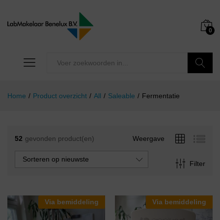
0
Zoeken
Home
/
Product overzicht
/
All
/
Saleable
/
Fermentatie
52
gevonden product(en)
Weergave
Sorteren op nieuwste
Filter
Via bemiddeling
Via bemiddeling