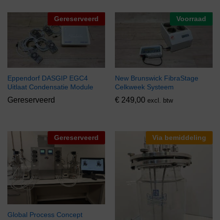
Gereserveerd
Voorraad
Eppendorf DASGIP EGC4
New Brunswick FibraStage
Uitlaat Condensatie Module
Celkweek Systeem
Gereserveerd
€
249,00
excl. btw
Gereserveerd
Via bemiddeling
Global Process Concept