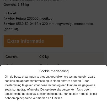
Gewicht: 1,35 kg
Inclusief:
4x Aber Futura 233000 meetkop
8x Aber 6530-52-04 12 x 320 mm ringvormige meetsondes
(gebruikt)
Extra informatie
Gewicht
0,0 kg
Merk
Overige merken
Cookie mededeling
Garantie
6 maanden
Om de beste ervaringen te bieden, gebruiken we technologieën zoals
cookies om apparaatinformatie op te slaan en/of te openen. Door
Conditie
Gebruikt in goede conditie
toestemming te geven voor deze technologieën kunnen we gegevens
zoals surfgedrag of unieke ID's op deze site verwerken. Als u geen
toestemming geeft of uw toestemming intrekt, kan dit een negatief effect
hebben op bepaalde kenmerken en functies.