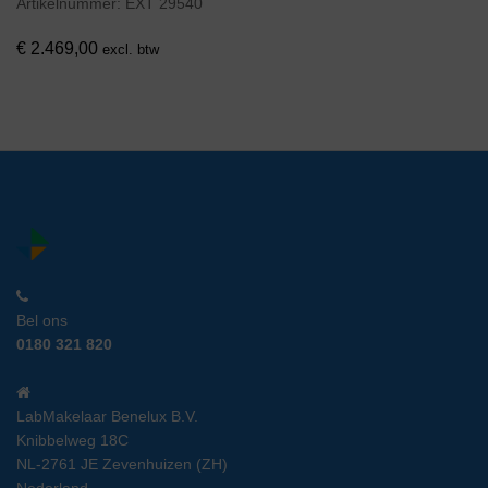
Artikelnummer:
EXT 29540
€
2.469,00
excl. btw
Bel ons
0180 321 820
LabMakelaar Benelux B.V.
Knibbelweg 18C
NL-2761 JE Zevenhuizen (ZH)