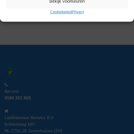
Bekijk voorkeuren
Artikelnummer:
LM 27383
Cookiebeleid
Privacy
Gereserveerd
Bel ons
0180 321 820
LabMakelaar Benelux B.V.
Knibbelweg 18C
NL-2761 JE Zevenhuizen (ZH)