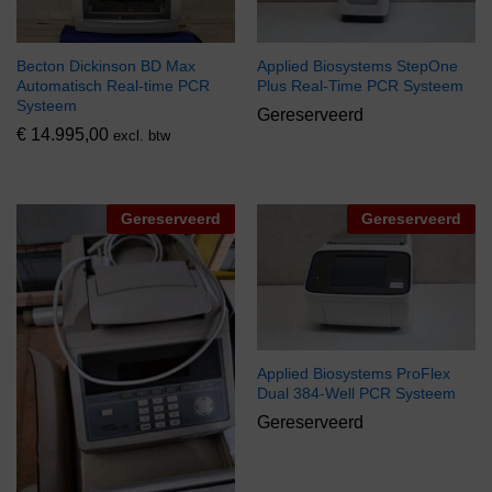
Becton Dickinson BD Max
Applied Biosystems StepOne
Automatisch Real-time PCR
Plus Real-Time PCR Systeem
Systeem
Gereserveerd
€
14.995,00
excl. btw
Gereserveerd
Gereserveerd
Applied Biosystems ProFlex
Dual 384-Well PCR Systeem
Gereserveerd