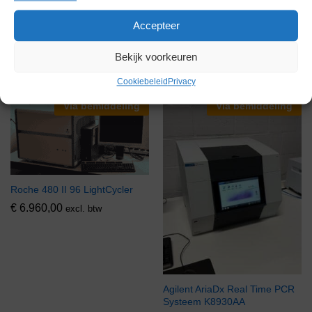
Applied Biosystems BAX Q7
Applied Biosystems 7500 Fast
Moleculair Pathogeen
Real Time PCR Systeem
Accepteer
Detectiesysteem
€
5.995,00
excl. btw
€
5.995,00
excl. btw
Bekijk voorkeuren
Cookiebeleid
Privacy
Via bemiddeling
Via bemiddeling
Roche 480 II 96 LightCycler
€
6.960,00
excl. btw
Agilent AriaDx Real Time PCR
Systeem K8930AA