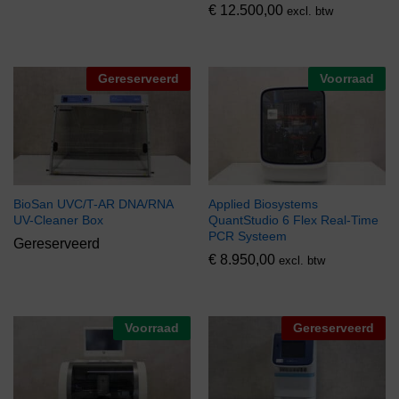
€
12.500,00
excl. btw
Gereserveerd
Voorraad
BioSan UVC/T-AR DNA/RNA
Applied Biosystems
UV-Cleaner Box
QuantStudio 6 Flex Real-Time
PCR Systeem
Gereserveerd
€
8.950,00
excl. btw
Voorraad
Gereserveerd