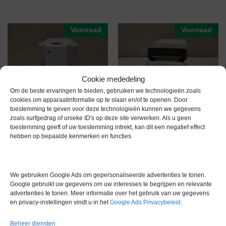
Voorraad
Voorraad
Cookie mededeling
Om de beste ervaringen te bieden, gebruiken we technologieën zoals
cookies om apparaatinformatie op te slaan en/of te openen. Door
Thermo PikoReal 24 Real Time
Applied Biosystems ATC 96
toestemming te geven voor deze technologieën kunnen we gegevens
PCR Systeem
Well Blok
zoals surfgedrag of unieke ID's op deze site verwerken. Als u geen
€
5.990,00
€
5.995,00
excl. btw
excl. btw
toestemming geeft of uw toestemming intrekt, kan dit een negatief effect
hebben op bepaalde kenmerken en functies.
Voorraad
Voorraad
We gebruiken Google Ads om gepersonaliseerde advertenties te tonen.
Google gebruikt uw gegevens om uw interesses te begrijpen en relevante
advertenties te tonen. Meer informatie over het gebruik van uw gegevens
en privacy-instellingen vindt u in het
Google Ads Privacybeleid
.
Beheer diensten