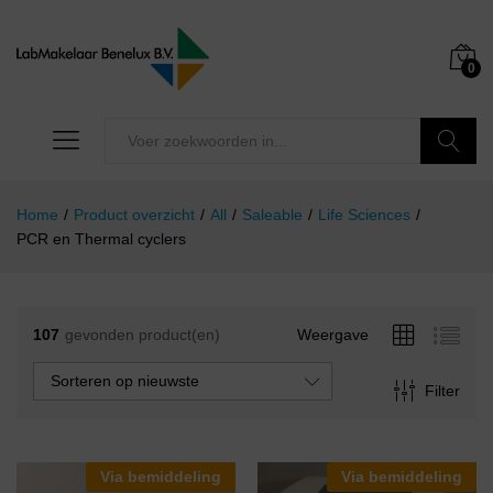
0
Zoeken
Home
/
Product overzicht
/
All
/
Saleable
/
Life Sciences
/
PCR en Thermal cyclers
107
gevonden product(en)
Weergave
Sorteren op nieuwste
Filter
Via bemiddeling
Via bemiddeling