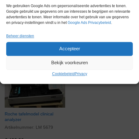
We gebruiken Google Ads om gepersonaliseerde advertenties te tonen.
Google gebruikt uw gegevens om uw interesses te begrijpen en relevante
advertenties te tonen. Meer informatie over het gebruik van uw gegevens
en privacy-instellingen vindt u in het
Google Ads Privacybeleid
.
Gerelateerde producten
Beheer diensten
Accepteer
Voorraad
Bekijk voorkeuren
Cookiebeleid
Privacy
Roche tafelmodel clinical
analyzer
Artikelnummer:
LM 5679