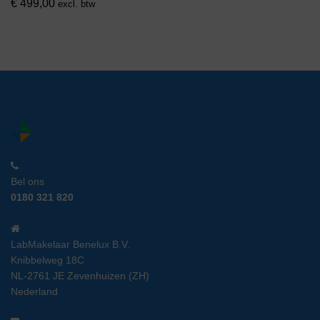
€
499,00
excl. btw
Bel ons
0180 321 820
LabMakelaar Benelux B.V.
Knibbelweg 18C
NL-2761 JE Zevenhuizen (ZH)
Nederland