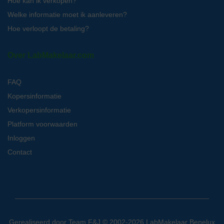
Hoe kan ik verkopen?
Welke informatie moet ik aanleveren?
Hoe verloopt de betaling?
Over LabMakelaar.com
FAQ
Kopersinformatie
Verkopersinformatie
Platform voorwaarden
Inloggen
Contact
Gerealiseerd door
Team F&J
© 2002-2026 LabMakelaar Benelux