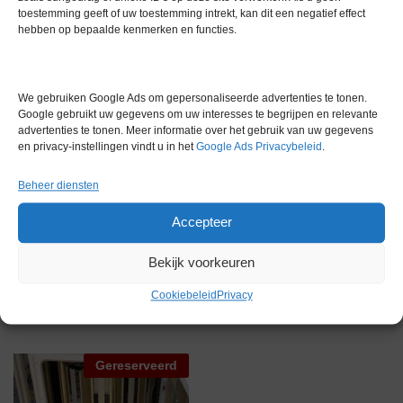
toestemming geeft of uw toestemming intrekt, kan dit een negatief effect
hebben op bepaalde kenmerken en functies.
Gewicht
0,0 kg
Merk
Overige merken
We gebruiken Google Ads om gepersonaliseerde advertenties te tonen.
Google gebruikt uw gegevens om uw interesses te begrijpen en relevante
Conditie
Zo goed als nieuw
advertenties te tonen. Meer informatie over het gebruik van uw gegevens
en privacy-instellingen vindt u in het
Google Ads Privacybeleid
.
Garantie
1 maand
Beheer diensten
Accepteer
Bekijk voorkeuren
Gerelateerde producten
Cookiebeleid
Privacy
Gereserveerd