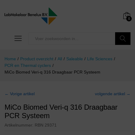
0
Zoeken
Home
/
Product overzicht
/
All
/
Saleable
/
Life Sciences
/
PCR en Thermal cyclers
/
MiCo Biomed Veri-q 316 Draagbaar PCR Systeem
← Vorige artikel
volgende artikel →
MiCo Biomed Veri-q 316 Draagbaar
PCR Systeem
Artikelnummer:
RBN 29371