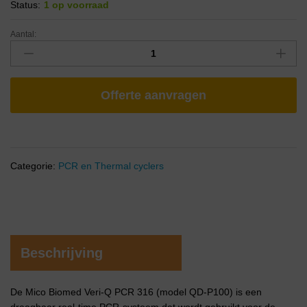
Status:
1 op voorraad
Aantal:
Offerte aanvragen
Categorie:
PCR en Thermal cyclers
Beschrijving
De Mico Biomed Veri-Q PCR 316 (model QD-P100) is een
draagbaar real-time PCR-systeem dat wordt gebruikt voor de