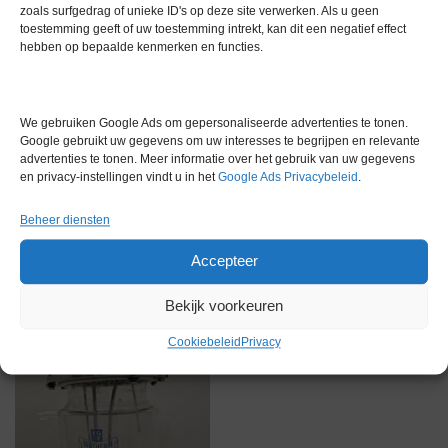
Merk
Overige merken
zoals surfgedrag of unieke ID's op deze site verwerken. Als u geen
toestemming geeft of uw toestemming intrekt, kan dit een negatief effect
hebben op bepaalde kenmerken en functies.
Garantie
6 maanden
Conditie
Gebruikt in goede conditie
We gebruiken Google Ads om gepersonaliseerde advertenties te tonen.
Google gebruikt uw gegevens om uw interesses te begrijpen en relevante
advertenties te tonen. Meer informatie over het gebruik van uw gegevens
en privacy-instellingen vindt u in het
Google Ads Privacybeleid
.
Beheer diensten
Gerelateerde producten
Accepteer
Bekijk voorkeuren
Via bemiddeling
Cookiebeleid
Privacy