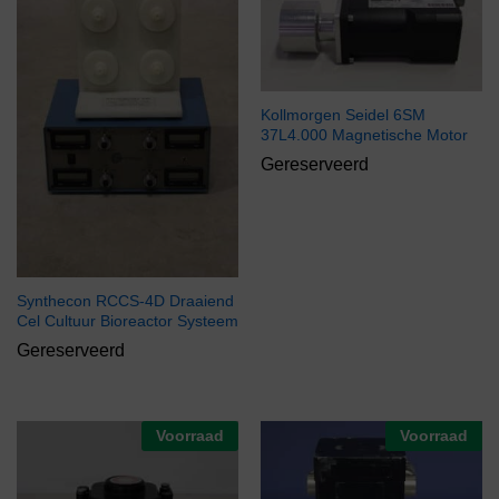
Kollmorgen Seidel 6SM
37L4.000 Magnetische Motor
Gereserveerd
Synthecon RCCS-4D Draaiend
Cel Cultuur Bioreactor Systeem
Gereserveerd
Voorraad
Voorraad