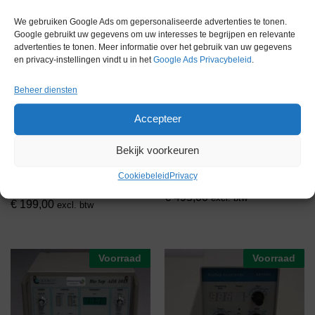
Applikon/BioWave Bioreactor
We gebruiken Google Ads om gepersonaliseerde advertenties te tonen.
systeem
Google gebruikt uw gegevens om uw interesses te begrijpen en relevante
€
4.500,00
advertenties te tonen. Meer informatie over het gebruik van uw gegevens
excl. btw
en privacy-instellingen vindt u in het
Google Ads Privacybeleid
.
Beheer diensten
Voorraad
Voorraad
Accepteer
Bekijk voorkeuren
Cookiebeleid
Privacy
Applikon Biocontroller
Applikon Flow Console
€
495,00
excl. btw
€
199,00
excl. btw
Voorraad
Voorraad