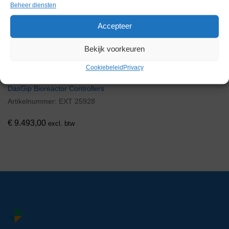
Beheer diensten
Accepteer
Bekijk voorkeuren
Cookiebeleid
Privacy
DasGip Bioreactor Controllers
Artikelnummer:
EXT 25928
€
9.493,00
excl. btw