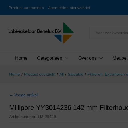
Product aanmelden
Aanmelden nieuwsbrief
Alles
Home
Categorieën
Over ons
Meubel
Home
/
Product overzicht
/
All
/
Saleable
/
Filtreren, Extraheren e
← Vorige artikel
Millipore YY3014236 142 mm Filterhou
Artikelnummer:
LM 29429