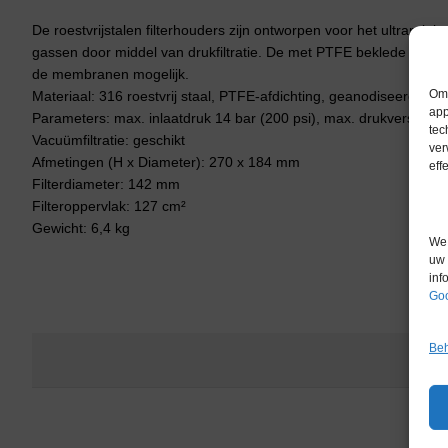
De roestvrijstalen filterhouders zijn ontworpen voor het ultrareinige
gassen door middel van drukfiltratie. De met PTFE beklede ste
de membranen mogelijk.
Om 
Materiaal: 316 roestvrij staal, PTFE-afdichting, geanodiseerde a
app
Parameters: max. inlaatdruk 14 bar (200 psi), max. drukverschil 7
tec
Vacuümfiltratie: geschikt
ver
Afmetingen (H x Diameter): 270 x 184 mm
eff
Filterdiameter: 142 mm
Filteroppervlak: 127 cm²
Gewicht: 6,4 kg
We 
uw 
inf
Goo
Beh