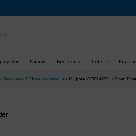
projecten
Nieuws
Beurzen
FAQ
Kopersi
n Destilleren
/
Filtreer Apparatuur
/
Millipore YY3014236 142 mm Filte
der