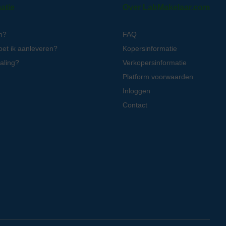
atie
Over LabMakelaar.com
n?
FAQ
oet ik aanleveren?
Kopersinformatie
aling?
Verkopersinformatie
Platform voorwaarden
Inloggen
Contact