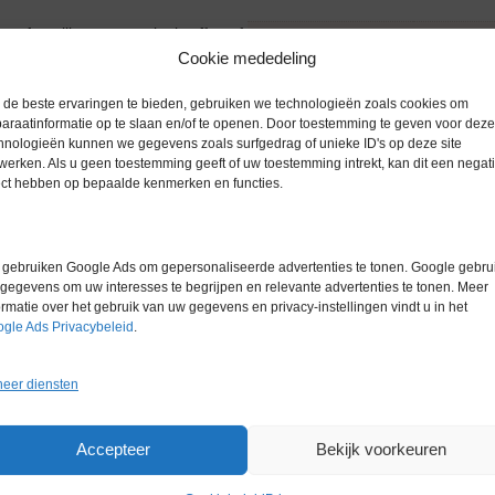
n of steriliseren van vloeistoffen of
Gewicht
0,0 kg
Cookie mededeling
unschermen maken autoclaveren met
de beste ervaringen te bieden, gebruiken we technologieën zoals cookies om
luminium poot(en)
araatinformatie op te slaan en/of te openen. Door toestemming te geven voor deze
 bar (100 psid)
hnologieën kunnen we gegevens zoals surfgedrag of unieke ID's op deze site
werken. Als u geen toestemming geeft of uw toestemming intrekt, kan dit een negati
ect hebben op bepaalde kenmerken en functies.
gebruiken Google Ads om gepersonaliseerde advertenties te tonen. Google gebrui
gegevens om uw interesses te begrijpen en relevante advertenties te tonen. Meer
ormatie over het gebruik van uw gegevens en privacy-instellingen vindt u in het
gle Ads Privacybeleid
.
eer diensten
Gerelateerde producten
Accepteer
Bekijk voorkeuren