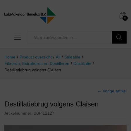
0
Zoeken
Home
/
Product overzicht
/
All
/
Saleable
/
Filtreren, Extraheren en Destilleren
/
Destillatie
/
Destillatiebrug volgens Claisen
← Vorige artikel
Destillatiebrug volgens Claisen
Artikelnummer:
BBP 12127