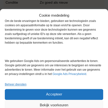
Conditie
Zo goed als nieuw
Cookie mededeling
Om de beste ervaringen te bieden, gebruiken we technologieën zoals
cookies om apparaatinformatie op te slaan en/of te openen. Door
toestemming te geven voor deze technologieën kunnen we gegevens
zoals surfgedrag of unieke ID's op deze site verwerken. Als u geen
Gerelateerde producten
toestemming geeft of uw toestemming intrekt, kan dit een negatief effect
hebben op bepaalde kenmerken en functies.
Voorraad
We gebruiken Google Ads om gepersonaliseerde advertenties te tonen.
Google gebruikt uw gegevens om uw interesses te begrijpen en relevante
advertenties te tonen. Meer informatie over het gebruik van uw gegevens
en privacy-instellingen vindt u in het
Google Ads Privacybeleid
.
Beheer diensten
Büchi Syncore Q-101 Parallel
Accepteer
Verdampings Platform
Artikelnummer:
IC 28193
Bekijk voorkeuren