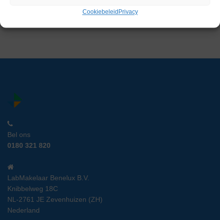
€
2.450,00
Cookiebeleid
Privacy
excl. btw
Bel ons
0180 321 820
LabMakelaar Benelux B.V.
Knibbelweg 18C
NL-2761 JE Zevenhuizen (ZH)
Nederland