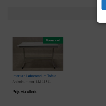
Voorraad
Interfurn Laboratorium Tafels
Artikelnummer:
LM 11811
Prijs via offerte