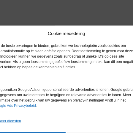
Cookie mededeling
zoomen
de beste ervaringen te bieden, gebruiken we technologieën zoals cookies om
araatinformatie op te slaan en/of te openen. Door toestemming te geven voor deze
hnologieën kunnen we gegevens zoals surfgedrag of unieke ID's op deze site
werken. Als u geen toestemming geeft of uw toestemming intrekt, kan dit een negati
ect hebben op bepaalde kenmerken en functies.
Extra informatie
gebruiken Google Ads om gepersonaliseerde advertenties te tonen. Google gebrui
gegevens om uw interesses te begrijpen en relevante advertenties te tonen. Meer
Gewicht
0,0 kg
ormatie over het gebruik van uw gegevens en privacy-instellingen vindt u in het
gle Ads Privacybeleid
.
eer diensten