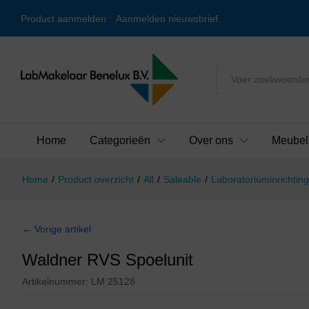
Product aanmelden
Aanmelden nieuwsbrief
Alles
Home
Categorieën
Over ons
Meubel
Home
/
Product overzicht
/
All
/
Saleable
/
Laboratoriuminrichting
← Vorige artikel
Waldner RVS Spoelunit
Artikelnummer:
LM 25128