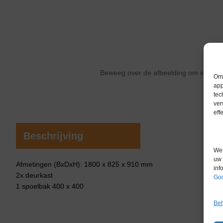
Beweeg over de afbeelding om in te 
Om 
app
tec
ver
eff
Beschrijving
We 
uw 
Afmetingen (BxDxH): 1800 x 825 x 910 mm
inf
2x deurkast
Goo
1 spoelbak 400 x 400
Beh