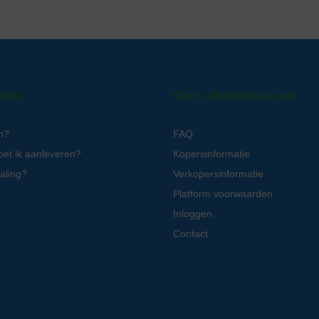
atie
Over LabMakelaar.com
n?
FAQ
oet ik aanleveren?
Kopersinformatie
aling?
Verkopersinformatie
Platform voorwaarden
Inloggen
Contact