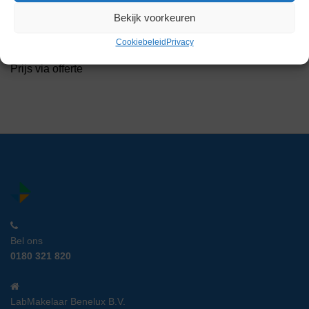
Bekijk voorkeuren
Interfurn Laboratorium Tafels
Artikelnummer:
LM 11811
Cookiebeleid
Privacy
Prijs via offerte
Bel ons
0180 321 820
LabMakelaar Benelux B.V.