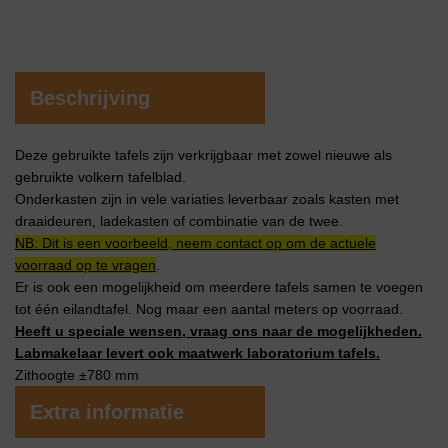
Beschrijving
Deze gebruikte tafels zijn verkrijgbaar met zowel nieuwe als
gebruikte volkern tafelblad.
Onderkasten zijn in vele variaties leverbaar zoals kasten met
draaideuren, ladekasten of combinatie van de twee.
NB: Dit is een voorbeeld, neem contact op om de actuele
voorraad op te vragen
.
Er is ook een mogelijkheid om meerdere tafels samen te voegen
tot één eilandtafel. Nog maar een aantal meters op voorraad.
Heeft u speciale wensen, vraag ons naar de mogelijkheden.
Labmakelaar levert ook maatwerk laboratorium tafels.
Zithoogte ±780 mm
Extra informatie