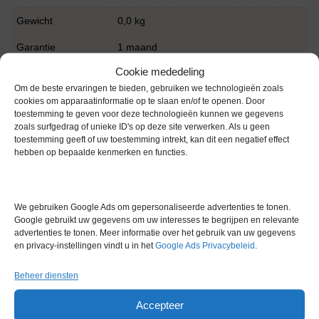
Gewicht
0,0 kg
Garantie
1 maand
Cookie mededeling
Conditie
Gebruikt in goede conditie
Om de beste ervaringen te bieden, gebruiken we technologieën zoals
cookies om apparaatinformatie op te slaan en/of te openen. Door
toestemming te geven voor deze technologieën kunnen we gegevens
zoals surfgedrag of unieke ID's op deze site verwerken. Als u geen
toestemming geeft of uw toestemming intrekt, kan dit een negatief effect
hebben op bepaalde kenmerken en functies.
Gerelateerde producten
We gebruiken Google Ads om gepersonaliseerde advertenties te tonen.
Google gebruikt uw gegevens om uw interesses te begrijpen en relevante
advertenties te tonen. Meer informatie over het gebruik van uw gegevens
Voorraad
en privacy-instellingen vindt u in het
Google Ads Privacybeleid
.
Beheer diensten
Accepteer