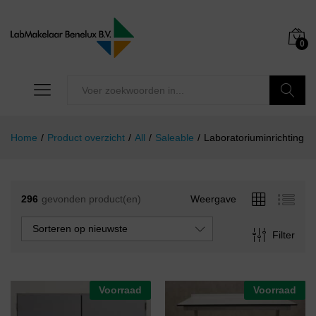
0
Zoeken
Home
/
Product overzicht
/
All
/
Saleable
/
Laboratoriuminrichting
296
gevonden product(en)
Weergave
Sorteren op nieuwste
Filter
Voorraad
Voorraad