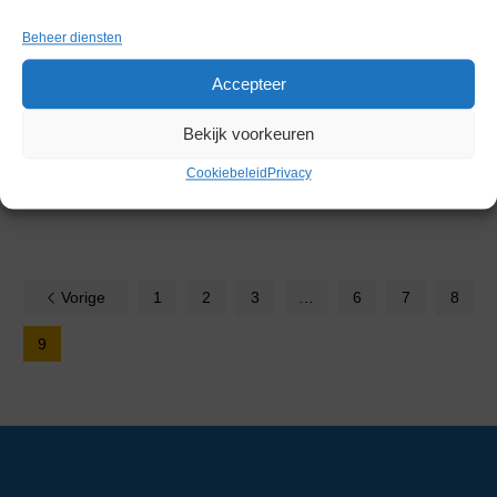
Drefa Laboratorium Tafels
Beheer diensten
Prijs via offerte
Accepteer
Dupa Premium XL-V1
Veiligheidskast
Bekijk voorkeuren
Gereserveerd
Cookiebeleid
Privacy
Vorige
1
2
3
…
6
7
8
9