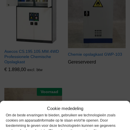
Asecos CS.195.105.MM.4WD
Chemie opslagkast GWP-103
Professionele Chemische
Gereserveerd
Opslagkast
€
1.898,00
excl. btw
Voorraad
Cookie mededeling
Om de beste ervaringen te bieden, gebruiken we technologieën zoals
cookies om apparaatinformatie op te slaan en/of te openen. Door
toestemming te geven voor deze technologieën kunnen we gegevens