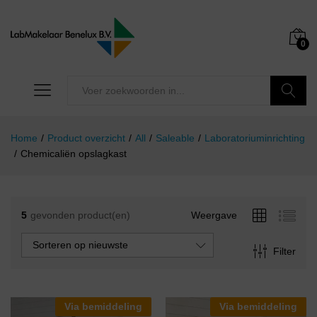
0
Zoeken
Home
/
Product overzicht
/
All
/
Saleable
/
Laboratoriuminrichting
/
Chemicaliën opslagkast
5
gevonden product(en)
Weergave
Sorteren op nieuwste
Filter
Via bemiddeling
Via bemiddeling