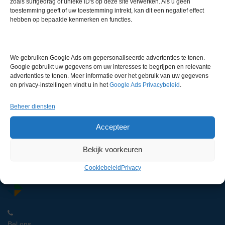
zoals surfgedrag of unieke ID's op deze site verwerken. Als u geen
toestemming geeft of uw toestemming intrekt, kan dit een negatief effect
hebben op bepaalde kenmerken en functies.
We gebruiken Google Ads om gepersonaliseerde advertenties te tonen.
Google gebruikt uw gegevens om uw interesses te begrijpen en relevante
Wesemann Zuren- en
advertenties te tonen. Meer informatie over het gebruik van uw gegevens
logenkast
en privacy-instellingen vindt u in het
Google Ads Privacybeleid
.
€
1.250,00
excl. btw
Beheer diensten
Accepteer
Bekijk voorkeuren
Cookiebeleid
Privacy
Bel ons