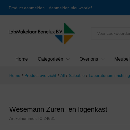
Product aanmelden
Aanmelden nieuwsbrief
Alles
Home
Categorieën
Over ons
Meubel
Home
/
Product overzicht
/
All
/
Saleable
/
Laboratoriuminrichting
Wesemann Zuren- en logenkast
Artikelnummer:
IC 24631