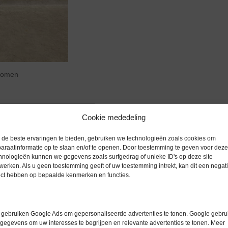
zoomen
Cookie mededeling
Extra informatie
de beste ervaringen te bieden, gebruiken we technologieën zoals cookies om
araatinformatie op te slaan en/of te openen. Door toestemming te geven voor deze
hnologieën kunnen we gegevens zoals surfgedrag of unieke ID's op deze site
werken. Als u geen toestemming geeft of uw toestemming intrekt, kan dit een negati
Gewicht
0,0 kg
ect hebben op bepaalde kenmerken en functies.
Merk
Wesemann
Garantie
6 maanden
gebruiken Google Ads om gepersonaliseerde advertenties te tonen. Google gebrui
gegevens om uw interesses te begrijpen en relevante advertenties te tonen. Meer