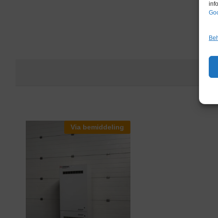
inf
Goo
Beh
Via bemiddeling