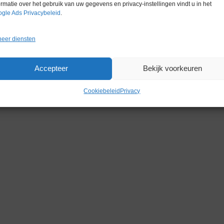
Conditie
Gebruikt in
ormatie over het gebruik van uw gegevens en privacy-instellingen vindt u in het
gle Ads Privacybeleid
.
eer diensten
Accepteer
Bekijk voorkeuren
Gerelateerde producten
Cookiebeleid
Privacy