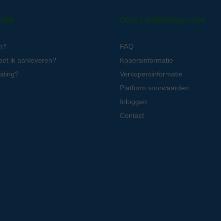
atie
Over LabMakelaar.com
n?
FAQ
oet ik aanleveren?
Kopersinformatie
aling?
Verkopersinformatie
Platform voorwaarden
Inloggen
Contact