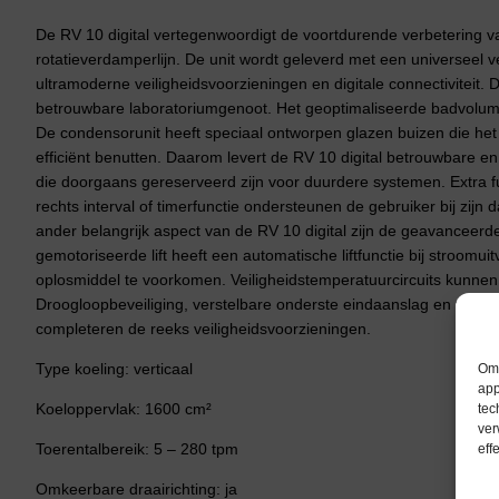
De RV 10 digital vertegenwoordigt de voortdurende verbetering 
rotatieverdamperlijn. De unit wordt geleverd met een universeel 
ultramoderne veiligheidsvoorzieningen en digitale connectiviteit. 
betrouwbare laboratoriumgenoot. Het geoptimaliseerde badvolume
De condensorunit heeft speciaal ontworpen glazen buizen die het
efficiënt benutten. Daarom levert de RV 10 digital betrouwbare e
die doorgaans gereserveerd zijn voor duurdere systemen. Extra fun
rechts interval of timerfunctie ondersteunen de gebruiker bij zijn
ander belangrijk aspect van de RV 10 digital zijn de geavanceerd
gemotoriseerde lift heeft een automatische liftfunctie bij stroomui
oplosmiddel te voorkomen. Veiligheidstemperatuurcircuits kunnen 
Droogloopbeveiliging, verstelbare onderste eindaanslag en vergre
completeren de reeks veiligheidsvoorzieningen.
Type koeling: verticaal
Om 
app
Koeloppervlak: 1600 cm²
tec
ver
Toerentalbereik: 5 – 280 tpm
eff
Omkeerbare draairichting: ja