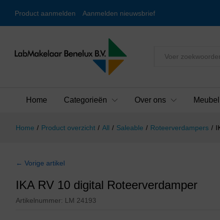
Product aanmelden
Aanmelden nieuwsbrief
Alles
Home
Categorieën
Over ons
Meubel
Home
/
Product overzicht
/
All
/
Saleable
/
Roteerverdampers
/
I
← Vorige artikel
IKA RV 10 digital Roteerverdamper
Artikelnummer:
LM 24193