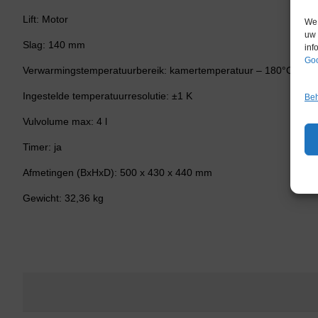
Lift: Motor
We 
uw 
Slag: 140 mm
inf
Goo
Verwarmingstemperatuurbereik: kamertemperatuur – 180°C
Ingestelde temperatuurresolutie: ±1 K
Beh
Vulvolume max: 4 l
Timer: ja
Afmetingen (BxHxD): 500 x 430 x 440 mm
Gewicht: 32,36 kg