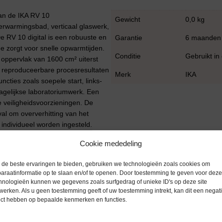
van de IKA RV 10
Gewicht
0,0 kg
verwarmingsbad, verticaal glaswerk,
De RV 10 digital is een robuuste en
Garantie
6 maanden
 zorgt voor snelle opwarmtijden.
Conditie
Gebruikt in
 oppervlak van 1600 cm² uiterst
n reproduceerbare procesresultaten
Merk
IKA
cties zoals soepele start, links-
 dagelijkse laboratoriumwerk. Een
e veiligheidsvoorzieningen. De
tval om oververhitting van het
individueel worden ingesteld.
ndelfunctie van de badinstelling
Cookie mededeling
de beste ervaringen te bieden, gebruiken we technologieën zoals cookies om
araatinformatie op te slaan en/of te openen. Door toestemming te geven voor deze
hnologieën kunnen we gegevens zoals surfgedrag of unieke ID's op deze site
werken. Als u geen toestemming geeft of uw toestemming intrekt, kan dit een negati
ect hebben op bepaalde kenmerken en functies.