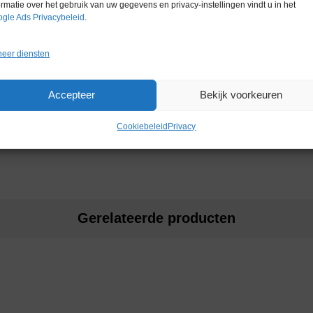
ormatie over het gebruik van uw gegevens en privacy-instellingen vindt u in het
gle Ads Privacybeleid
.
m tot 20-30 mbar
 inclusief damp-/temperatuursonde
eer diensten
Accepteer
Bekijk voorkeuren
 – deze hebben wij ook beschikbaar)
oducenten, enz.
Cookiebeleid
Privacy
Gerelateerde producten