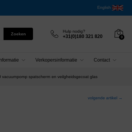
English
Hulp nodig?
Zoeken
+31(0)180 321 820
0
nformatie
Verkopersinformatie
Contact
00 vacuumpomp spatscherm en veilgheidsgecoat glas
volgende artikel →