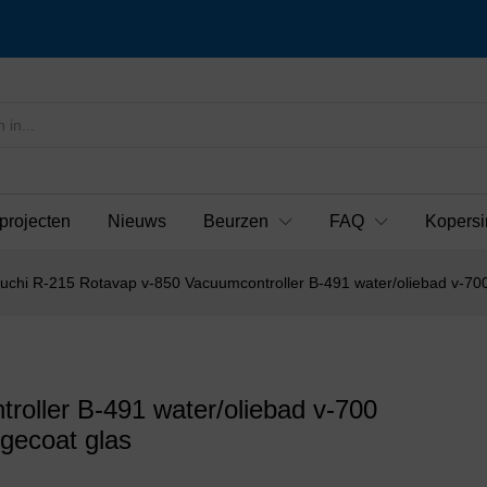
projecten
Nieuws
Beurzen
FAQ
Kopersi
uchi R-215 Rotavap v-850 Vacuumcontroller B-491 water/oliebad v-7
oller B-491 water/oliebad v-700
gecoat glas