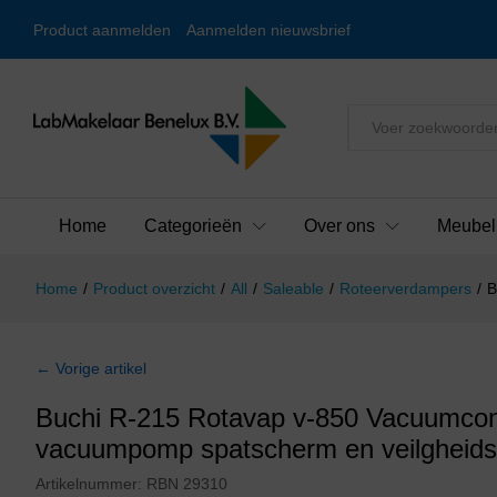
Product aanmelden
Aanmelden nieuwsbrief
Alles
Home
Categorieën
Over ons
Meubel
Home
/
Product overzicht
/
All
/
Saleable
/
Roteerverdampers
/
B
← Vorige artikel
Buchi R-215 Rotavap v-850 Vacuumcontr
vacuumpomp spatscherm en veilgheids
Artikelnummer:
RBN 29310