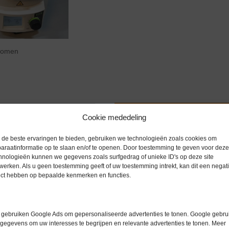
zoomen
Extra informatie
Cookie mededeling
de beste ervaringen te bieden, gebruiken we technologieën zoals cookies om
ler B-491 water/oliebad v-700
araatinformatie op te slaan en/of te openen. Door toestemming te geven voor deze
Gewicht
0,0 kg
hnologieën kunnen we gegevens zoals surfgedrag of unieke ID's op deze site
werken. Als u geen toestemming geeft of uw toestemming intrekt, kan dit een negati
Merk
Büchi
t de absolute topklasse.
ect hebben op bepaalde kenmerken en functies.
Conditie
Gebruikt in
mp-/destillatietemperatuur
Garantie
1 maand
ek. Hierdoor is het apparaat ook
gebruiken Google Ads om gepersonaliseerde advertenties te tonen. Google gebrui
 is een voorbeeld te zien met
gegevens om uw interesses te begrijpen en relevante advertenties te tonen. Meer