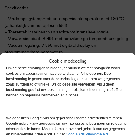
Specificaties:
– Verdampingstemperatuur: omgevingstemperatuur tot 180 °C
(afhankelijk van het oplosmiddel)
– Toerental: instelbaar van zachte tot intensieve rotatie
– Verwarmingsbad: B-491 met nauwkeurige temperatuurregeling
– Vacuümregeling: V-850 met digitaal display en
programmeerbare parameters
– Vacuümpomp: V-700, chemisch resistent, stil en krachtig
Cookie mededeling
Om de beste ervaringen te bieden, gebruiken we technologieën zoals
Toepassingen: oplosmiddelterugwinning, concentratie, drogen,
cookies om apparaatinformatie op te slaan en/of te openen. Door
ondersteuning van reacties
toestemming te geven voor deze technologieën kunnen we gegevens
zoals surfgedrag of unieke ID's op deze site verwerken. Als u geen
Technische details:
toestemming geeft of uw toestemming intrekt, kan dit een negatief effect
hebben op bepaalde kenmerken en functies.
– Bediening: digitale gebruikersinterface voor intuïtieve bediening
– Materialen: glas, PTFE, chemisch resistente kunststoffen
– Voeding: 100–240 V, 50/60 Hz
– Afmetingen (B × D × H): ca. 600 × 400 × 800 mm (afhankelijk
We gebruiken Google Ads om gepersonaliseerde advertenties te tonen.
Google gebruikt uw gegevens om uw interesses te begrijpen en relevante
van de configuratie)
advertenties te tonen. Meer informatie over het gebruik van uw gegevens
– Gewicht: ca. 30–40 kg (compleet systeem)
en privacy-instellingen vindt u in het
Google Ads Privacybeleid
.