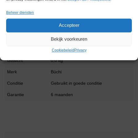
Staat:
Beheer diensten
Het toestel verkeert in uitstekende cosmetische en functionele
staat, is grondig getest en klaar voor onmiddellijk gebruik.
Accepteer
Bekijk voorkeuren
Extra informatie
Cookiebeleid
Privacy
Gewicht
0,0 kg
Merk
Büchi
Conditie
Gebruikt in goede conditie
Garantie
6 maanden