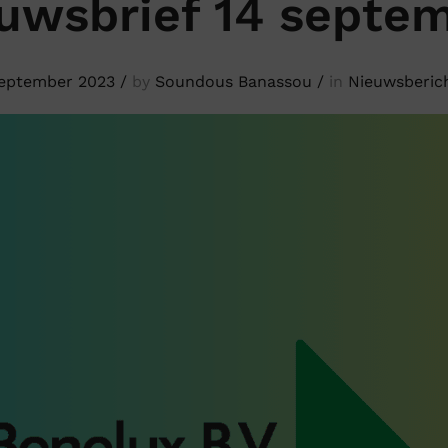
uwsbrief 14 septe
september 2023
/
by
Soundous Banassou
/
in
Nieuwsberic