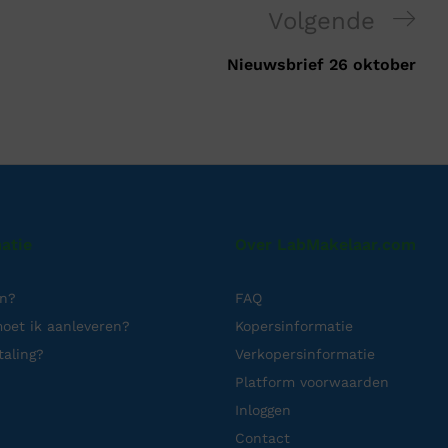
Volgende
Nieuwsbrief 26 oktober
atie
Over LabMakelaar.com
en?
FAQ
oet ik aanleveren?
Kopersinformatie
taling?
Verkopersinformatie
Platform voorwaarden
Inloggen
Contact