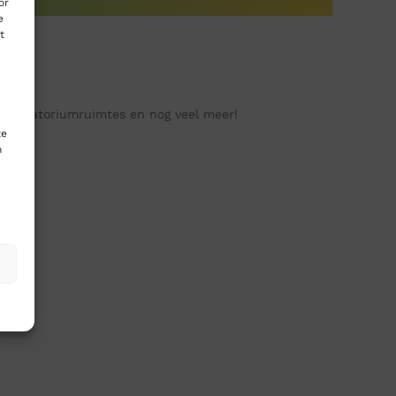
or
e
t
 laboratoriumruimtes en nog veel meer!
te
n