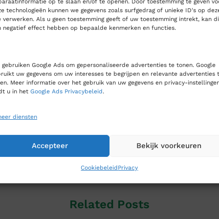
araatinformatie op te slaan en/of te openen. Door toestemming te geven vo
e technologieën kunnen we gegevens zoals surfgedrag of unieke ID's op dez
e verwerken. Als u geen toestemming geeft of uw toestemming intrekt, kan di
 negatief effect hebben op bepaalde kenmerken en functies.
e over ons uitgebreide assortiment aan producten, beschikbare
gebruiken Google Ads om gepersonaliseerde advertenties te tonen. Google
ruikt uw gegevens om uw interesses te begrijpen en relevante advertenties 
en. Meer informatie over het gebruik van uw gegevens en privacy-instellinge
dt u in het
Google Ads Privacybeleid
.
Klik hier voor de nieuwsbrief
eer diensten
Accepteer
Bekijk voorkeuren
Tags:
LabMakelaar
,
Tweewekelijkse nieuwsbrief
Cookiebeleid
Privacy
Related Posts