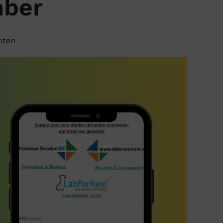
mber
hten