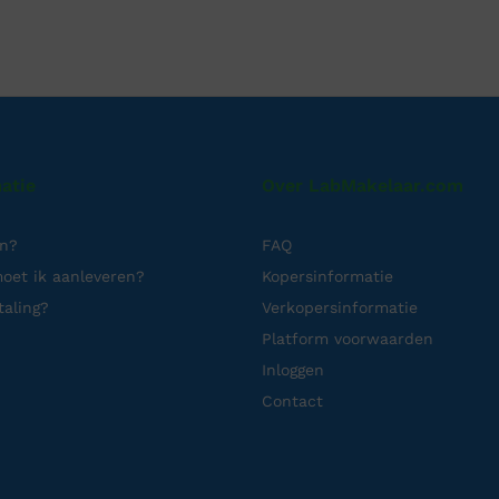
atie
Over LabMakelaar.com
en?
FAQ
oet ik aanleveren?
Kopersinformatie
taling?
Verkopersinformatie
Platform voorwaarden
Inloggen
Contact