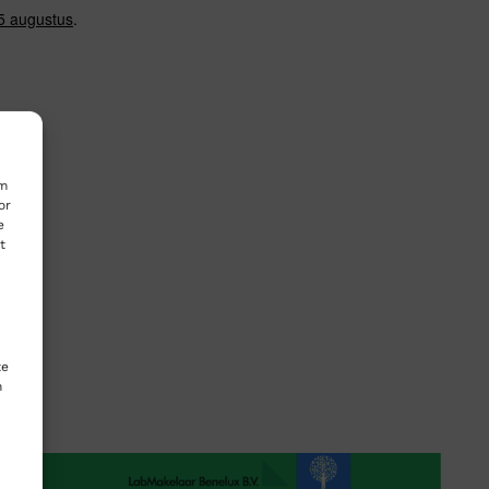
15 augustus
.
om
or
e
t
te
n