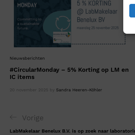
Nieuwsberichten
#CircularMonday – 5% Korting op LM en
IC items
20 november 2025
by
Sandra Heeren-Köhler
Vorige
LabMakelaar Benelux B.V. is op zoek naar laborator