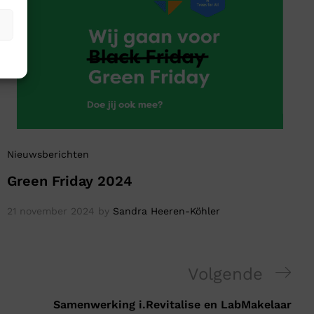
Nieuwsberichten
Green Friday 2024
21 november 2024
by
Sandra Heeren-Köhler
Volgende
Samenwerking i.Revitalise en LabMakelaar