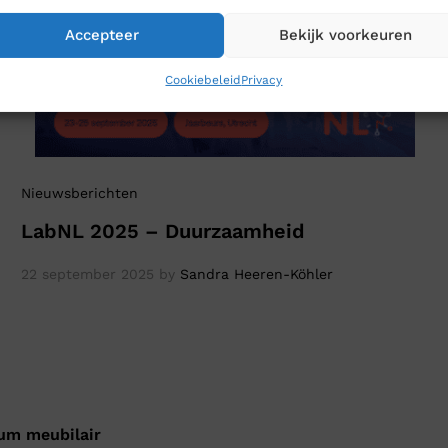
Accepteer
Bekijk voorkeuren
Cookiebeleid
Privacy
Nieuwsberichten
LabNL 2025 – Duurzaamheid
22 september 2025
by
Sandra Heeren-Köhler
ium meubilair