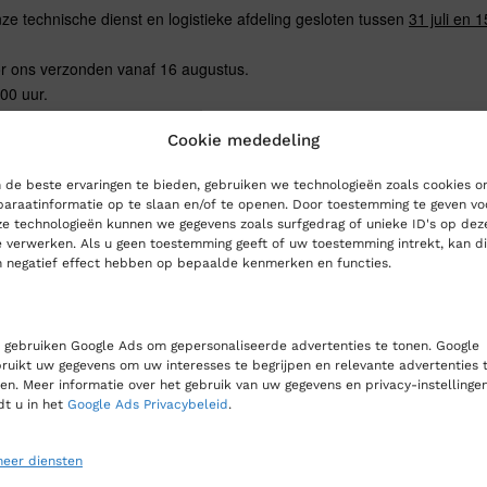
e technische dienst en logistieke afdeling gesloten tussen
31 juli en 
or ons verzonden vanaf 16 augustus.
.00 uur.
Cookie mededeling
de beste ervaringen te bieden, gebruiken we technologieën zoals cookies 
araatinformatie op te slaan en/of te openen. Door toestemming te geven vo
e technologieën kunnen we gegevens zoals surfgedrag of unieke ID's op dez
e verwerken. Als u geen toestemming geeft of uw toestemming intrekt, kan di
 negatief effect hebben op bepaalde kenmerken en functies.
gebruiken Google Ads om gepersonaliseerde advertenties te tonen. Google
Related Posts
ruikt uw gegevens om uw interesses te begrijpen en relevante advertenties 
en. Meer informatie over het gebruik van uw gegevens en privacy-instellinge
dt u in het
Google Ads Privacybeleid
.
eer diensten