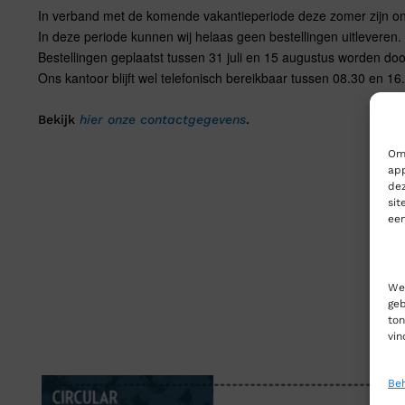
In verband met de komende vakantieperiode deze zomer zijn onz
In deze periode kunnen wij helaas geen bestellingen uitleveren.
Bestellingen geplaatst tussen 31 juli en 15 augustus worden do
Ons kantoor blijft wel telefonisch bereikbaar tussen 08.30 en 16
Bekijk
hier onze contactgegevens
.
Om 
app
dez
sit
een
We 
geb
ton
vin
Beh