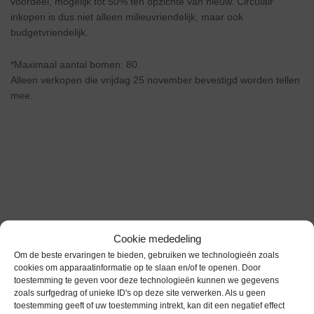
voordeel, mogelijk tot 50% ten opzichte van nieuw. Circulair
inkopen is dus niet alleen milieuvriendelijk, maar ook
budgetvriendelijk.
*Maximaal aantal bomen: 80.
Alleen verkopen die vrijdag 25 november bevestigd worden tellen
mee.
Related Posts
Cookie mededeling
Om de beste ervaringen te bieden, gebruiken we technologieën zoals
cookies om apparaatinformatie op te slaan en/of te openen. Door
toestemming te geven voor deze technologieën kunnen we gegevens
zoals surfgedrag of unieke ID's op deze site verwerken. Als u geen
toestemming geeft of uw toestemming intrekt, kan dit een negatief effect