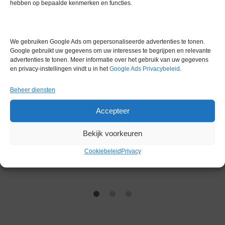
hebben op bepaalde kenmerken en functies.
We gebruiken Google Ads om gepersonaliseerde advertenties te tonen.
Google gebruikt uw gegevens om uw interesses te begrijpen en relevante
advertenties te tonen. Meer informatie over het gebruik van uw gegevens
en privacy-instellingen vindt u in het
Google Ads Privacybeleid
.
Beheer diensten
Nieuwsberichten
Accepteer
#CircularMonday – 5% Korting op LM en IC
items
Bekijk voorkeuren
20 november 2025
by
Sandra Heeren-Köhler
Cookiebeleid
Privacy