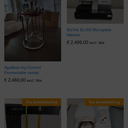
BioTek ELx50 Microplate
Washer
€
2.499,00
excl. btw
Applikon my-Control
Fermentatie vessel
€
2.469,00
excl. btw
Via bemiddeling
Via bemiddeling