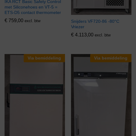
IKA RCT Basic Safety Control
met Siliconehoes en VT-5 =
ETS-D5 contact thermometer
€
759,00
excl. btw
Snijders VF720-86 -80°C
Vriezer
€
4.113,00
excl. btw
Via bemiddeling
Via bemiddeling