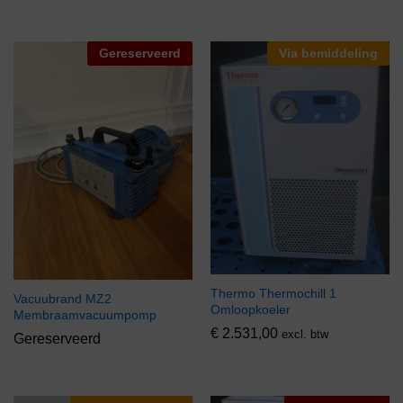
Gereserveerd
Via bemiddeling
Thermo Thermochill 1
Vacuubrand MZ2
Omloopkoeler
Membraamvacuumpomp
€
2.531,00
excl. btw
Gereserveerd