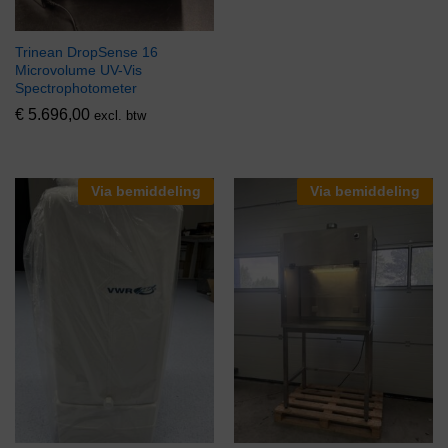
Trinean DropSense 16
Microvolume UV-Vis
Spectrophotometer
€
5.696,00
excl. btw
Via bemiddeling
Via bemiddeling