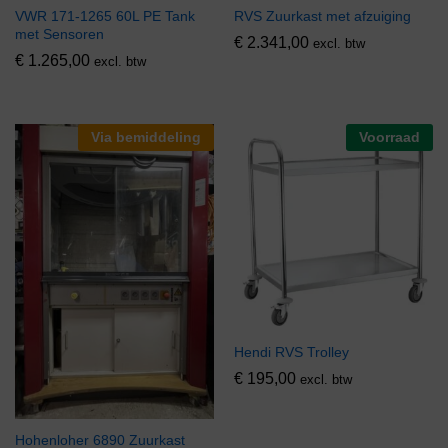
VWR 171-1265 60L PE Tank
RVS Zuurkast met afzuiging
met Sensoren
€
2.341,00
excl. btw
€
1.265,00
excl. btw
Via bemiddeling
Voorraad
Hendi RVS Trolley
€
195,00
excl. btw
Hohenloher 6890 Zuurkast