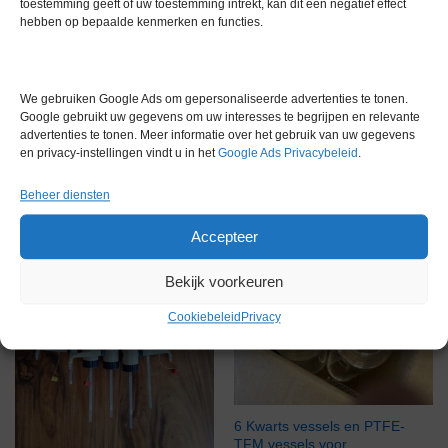
toestemming geeft of uw toestemming intrekt, kan dit een negatief effect
Bottle top dispenser bundel
hebben op bepaalde kenmerken en functies.
Gereserveerd
Dispensette, Fortuna,
Eppendorf, Bocorex
€
1.265,00
excl. btw
We gebruiken Google Ads om gepersonaliseerde advertenties te tonen.
Google gebruikt uw gegevens om uw interesses te begrijpen en relevante
advertenties te tonen. Meer informatie over het gebruik van uw gegevens
Via bemiddeling
Via bemiddeling
en privacy-instellingen vindt u in het
Google Ads Privacybeleid
.
Beheer diensten
Accepteer
Bekijk voorkeuren
Cookiebeleid
Privacy
6 Kwarts vessels en PTFE-
TFM vessels voor