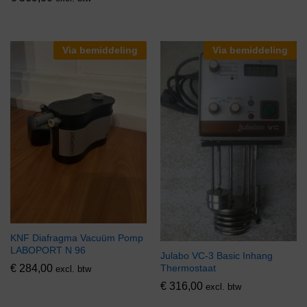
Via bemiddeling
Via bemiddeling
KNF Diafragma Vacuüm Pomp
LABOPORT N 96
Julabo VC-3 Basic Inhang
€
284,00
Thermostaat
excl. btw
€
316,00
excl. btw