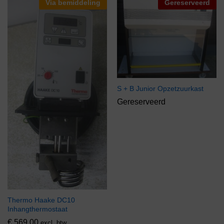
Via bemiddeling
Gereserveerd
S + B Junior Opzetzuurkast
Gereserveerd
Thermo Haake DC10
Inhangthermostaat
€
569,00
excl. btw