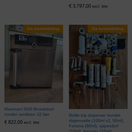
€
3.797,00
excl. btw
Via bemiddeling
Via bemiddeling
Memmert IN30 Broedstoof
zonder ventilator 32 liter
Bottle top dispenser bundel:
dispensette (100ml x2, 50ml),
€
822,00
excl. btw
Fortuna (50ml), eppendorf
(10ml), bocorex (10ml)