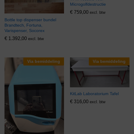
Microgolfdestructie
€
759,00
excl. btw
Bottle top dispenser bundel
Brandtech, Fortuna,
Varispenser, Socorex
€
1.392,00
excl. btw
Via bemiddeling
Via bemiddeling
KitLab Laboratorium Tafel
€
316,00
excl. btw