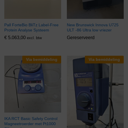
Pall ForteBio BliTz Label-Free
New Brunswick Innova U725
Protein Analyse Systeem
ULT -86 Ultra low vriezer
€
5.063,00
Gereserveerd
excl. btw
Via bemiddeling
Via bemiddeling
IKA RCT Basic Safety Control
Magneetroerder met Pt1000