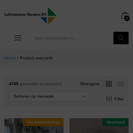
0
Zoeken
Home
/
Product overzicht
4785
gevonden product(en)
Weergave
Sorteren op nieuwste
Filter
Via bemiddeling
Voorraad