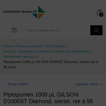
0
Zoeken
Home
/
Product overzicht
/
All
/
Saleable
/
Doseren, pipetteren en titreren
/
Pipetten en -toebehoren
/
Toebehoren (tips etc.)
/
Pipetpunten 1000 μL GILSON D1000ST Diamond, steriel, rek à
96 stuks
← Vorige artikel
volgende artikel →
Pipetpunten 1000 μL GILSON
D1000ST Diamond, steriel, rek à 96