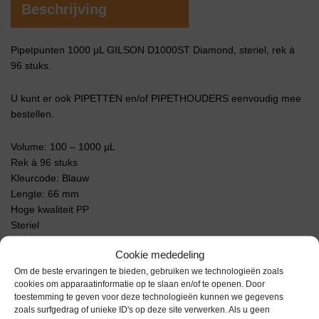
Beschrijving
Pipetpunten 1000 μL GILSON D1000ST Diamond, steriel, rek à
96 stuks.
U kunt er ook PIPETTEN en/of PIPETHOUDERS eenvoudig mee
bestellen.
Volume: 100 – 1000 µL
Rek à 96 stuks
Kleurcode: Blauw
Lengte: 66 mm
Hoge kwaliteit PP
Steriel
Cookie mededeling
Extra informatie
Om de beste ervaringen te bieden, gebruiken we technologieën zoals
cookies om apparaatinformatie op te slaan en/of te openen. Door
toestemming te geven voor deze technologieën kunnen we gegevens
zoals surfgedrag of unieke ID's op deze site verwerken. Als u geen
Gewicht
0,0 kg