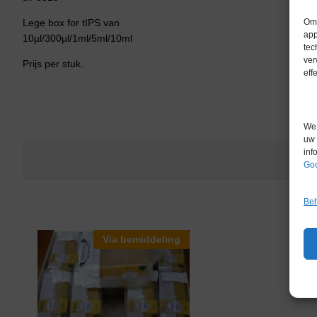
Om 
Lege box for tIPS van
app
10µl/300µl/1ml/5ml/10ml
tec
ver
Prijs per stuk.
eff
We 
uw 
inf
Goo
Beh
Via bemiddeling