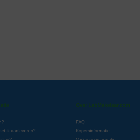
atie
Over LabMakelaar.com
n?
FAQ
oet ik aanleveren?
Kopersinformatie
aling?
Verkopersinformatie