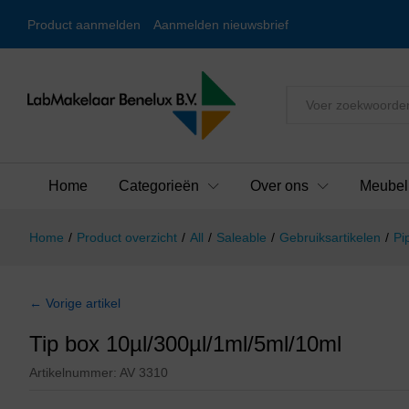
Product aanmelden
Aanmelden nieuwsbrief
Alles
Home
Categorieën
Over ons
Meubel
Home
/
Product overzicht
/
All
/
Saleable
/
Gebruiksartikelen
/
Pi
← Vorige artikel
Tip box 10µl/300µl/1ml/5ml/10ml
Artikelnummer:
AV 3310