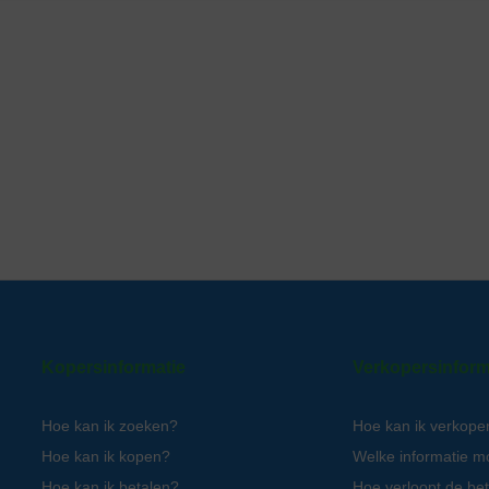
Kopersinformatie
Verkopersinform
Hoe kan ik zoeken?
Hoe kan ik verkope
Hoe kan ik kopen?
Welke informatie m
Hoe kan ik betalen?
Hoe verloopt de bet