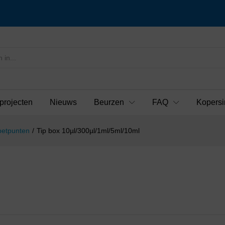
projecten
Nieuws
Beurzen
FAQ
Kopersi
petpunten
/
Tip box 10µl/300µl/1ml/5ml/10ml