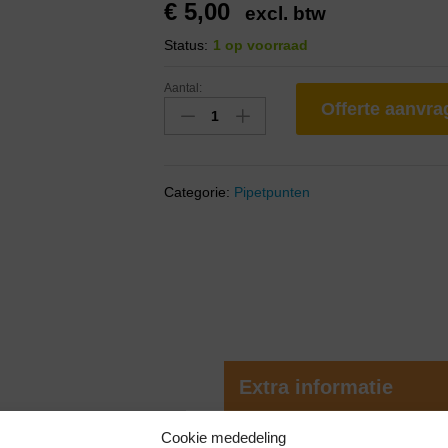
€
5,00
excl. btw
Status:
1 op voorraad
Aantal:
Offerte aanvr
Categorie:
Pipetpunten
Extra informatie
Cookie mededeling