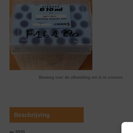
Beweeg over de afbeelding om in te zoomen
Beschrijving
av 3310