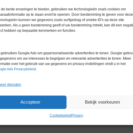
Gewicht
0,0 kg
de beste ervaringen te bieden, gebruiken we technologieën zoals cookies om
Garantie
1 maand
araatinformatie op te slaan en/of te openen. Door toestemming te geven voor deze
hnologieën kunnen we gegevens zoals surfgedrag of unieke ID's op deze site
Conditie
Nieuw in d
werken. Als u geen toestemming geeft of uw toestemming intrekt, kan dit een negati
ect hebben op bepaalde kenmerken en functies.
gebruiken Google Ads om gepersonaliseerde advertenties te tonen. Google gebrui
gegevens om uw interesses te begrijpen en relevante advertenties te tonen. Meer
ormatie over het gebruik van uw gegevens en privacy-instellingen vindt u in het
Gerelateerde producten
gle Ads Privacybeleid
.
eer diensten
Accepteer
Bekijk voorkeuren
Cookiebeleid
Privacy