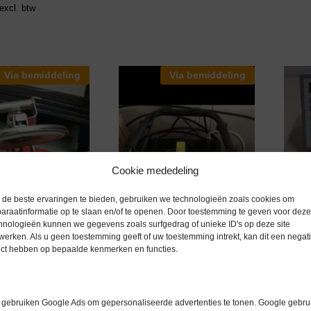
excl. btw
Via bemiddeling
Via bemiddeling
Cookie mededeling
Julab
tempe
de beste ervaringen te bieden, gebruiken we technologieën zoals cookies om
Artik
€
599
araatinformatie op te slaan en/of te openen. Door toestemming te geven voor deze
hnologieën kunnen we gegevens zoals surfgedrag of unieke ID's op deze site
€
599
werken. Als u geen toestemming geeft of uw toestemming intrekt, kan dit een negati
ect hebben op bepaalde kenmerken en functies.
gebruiken Google Ads om gepersonaliseerde advertenties te tonen. Google gebrui