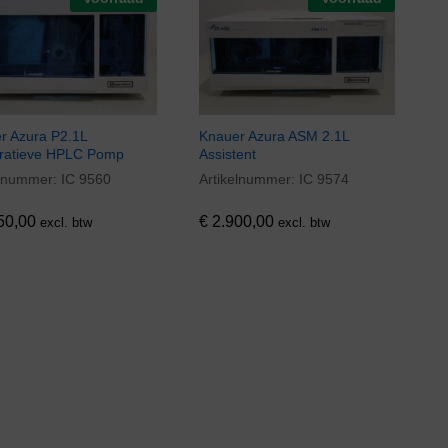
r Azura P2.1L
Knauer Azura ASM 2.1L
ratieve HPLC Pomp
Assistent
elnummer:
IC 9560
Artikelnummer:
IC 9574
50,00
€
2.900,00
50,00
€
2.900,00
excl. btw
excl. btw