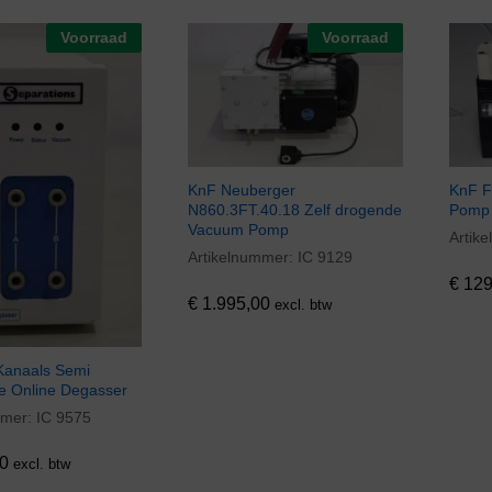
Voorraad
Voorraad
KnF Neuberger
KnF F
N860.3FT.40.18 Zelf drogende
Pomp
Vacuum Pomp
Artik
€
129
Artikelnummer:
IC 9129
€
1.995,00
€
129
€
1.995,00
excl. btw
Kanaals Semi
ve Online Degasser
mmer:
IC 9575
0
0
excl. btw