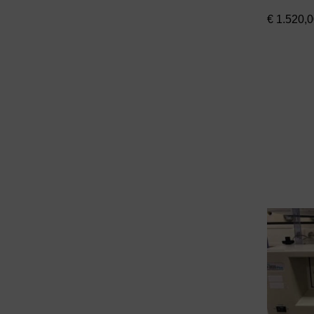
Clean Air
(18)
€
1.520,0
Cole-Parmer
(16)
Constant Systems
(1)
Corning
(3)
Cryotherm
(2)
CTC Analytics
(1)
DasGip
(1)
Denios
(1)
Denver
(1)
Dionex
(7)
Dometic
(12)
Dr. Lange
(1)
Drefa
(3)
DUPA
(1)
Düperthal
(1)
Duran
(2)