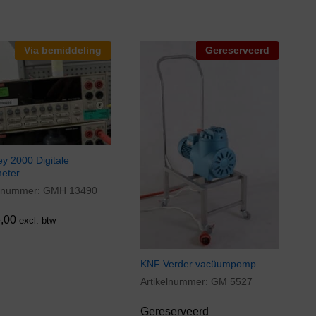
Via bemiddeling
Gereserveerd
ey 2000 Digitale
meter
elnummer:
GMH 13490
,00
,00
excl. btw
KNF Verder vacüumpomp
Artikelnummer:
GM 5527
Gereserveerd