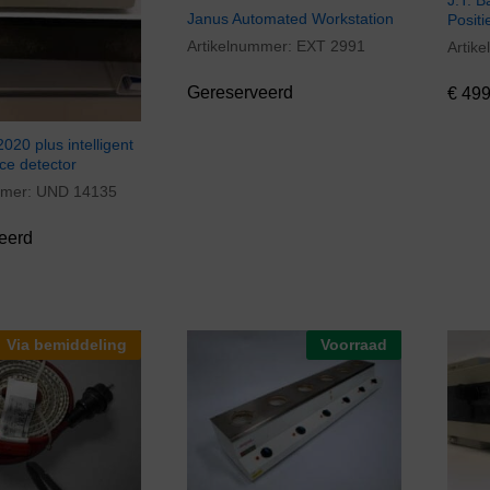
J.T. 
Janus Automated Workstation
Posit
Artikelnummer:
EXT 2991
Artik
€
499
Gereserveerd
€
499
020 plus intelligent
ce detector
mmer:
UND 14135
eerd
Via bemiddeling
Voorraad