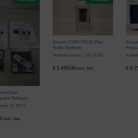
Knauer CSEP C9116 Pilot
Knaue
Scale Systeem
Prepa
Artikelnummer:
LM 14150
Artik
€
1.499,00
€
6.7
€
1.499,00
€
6.7
excl. btw
hromGate
rafie Software
mmer:
IC 9577
0
0
excl. btw