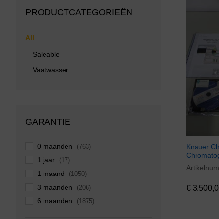
PRODUCTCATEGORIEËN
All
Saleable
Vaatwasser
GARANTIE
0 maanden
Knauer C
(763)
Chromatog
1 jaar
(17)
Artikelnu
€
3.500,0
1 maand
(1050)
3 maanden
(206)
€
3.500,0
6 maanden
(1875)
6 months
(1)