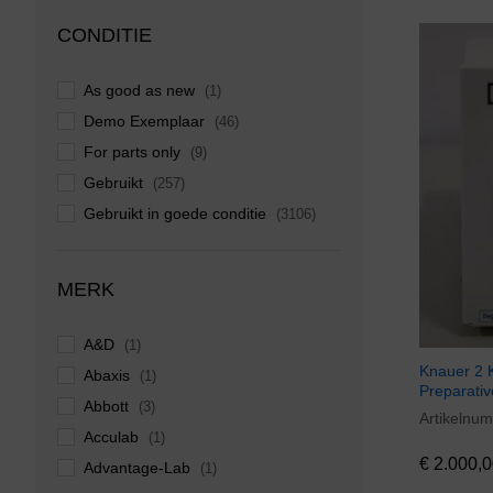
CONDITIE
As good as new
(1)
Demo Exemplaar
(46)
For parts only
(9)
Gebruikt
(257)
Gebruikt in goede conditie
(3106)
Nieuw in doos
(270)
Used, in good condition
(1)
MERK
Zo goed als nieuw
(446)
A&D
(1)
Knauer 2 
Abaxis
(1)
Preparati
Abbott
(3)
Artikelnu
€
2.000,0
Acculab
(1)
€
2.000,0
Advantage-Lab
(1)