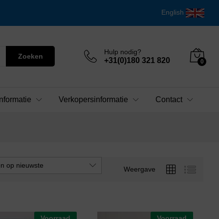
English
Hulp nodig?
Zoeken
+31(0)180 321 820
0
nformatie
Verkopersinformatie
Contact
en op nieuwste
Weergave
Voorraad
Voorraad