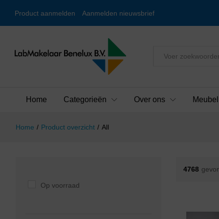
Product aanmelden
Aanmelden nieuwsbrief
Alles
Home
Categorieën
Over ons
Meubel
Home
/
Product overzicht
/
All
4768
gevon
Op voorraad