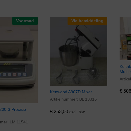
Voorraad
Via bemiddeling
Keithl
Multi
Artik
€
506
€
506
Kenwood A907D Mixer
Artikelnummer:
BL 13316
€
253,00
200-3 Precisie
€
253,00
excl. btw
mmer:
LM 11541