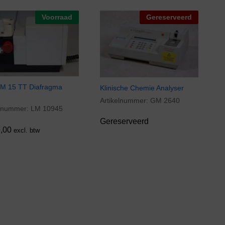
Voorraad
Gereserveerd
M 15 TT Diafragma
Klinische Chemie Analyser
Artikelnummer:
GM 2640
elnummer:
LM 10945
,00
Gereserveerd
,00
excl. btw