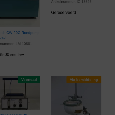
Artikelnummer:
IC 13526
Gereserveerd
Tech CW-20G Rondpomp
bad
elnummer:
LM 10881
99,00
99,00
excl. btw
Voorraad
Via bemiddeling