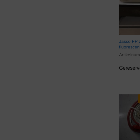
Ecosafe
(1)
Edmund Bühler
(5)
Edwards Vacuum
(14)
Elbanton
(14)
Electrothermal
(7)
Jasco FP 2
Elga
(4)
fluorescen
Eppendorf
(95)
Artikelnu
Etaluma
(1)
Gereserv
Euromex
(2)
Evermed
(5)
Fisherbrand
(19)
FLIR
(1)
FOSS
(2)
Fritsch
(2)
GE Healthcare
(30)
GeneAmp
(1)