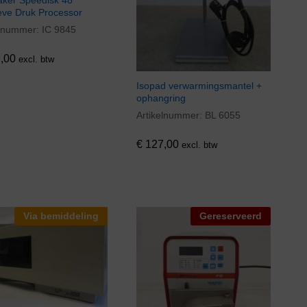
Baker Speedisk 48
ieve Druk Processor
elnummer:
IC 9845
,00
,00
excl. btw
Isopad verwarmingsmantel +
ophangring
Artikelnummer:
BL 6055
€
127,00
€
127,00
excl. btw
Via bemiddeling
Gereserveerd