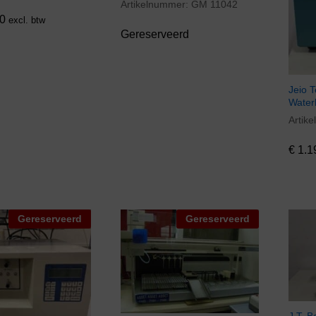
Artikelnummer:
GM 11042
0
excl. btw
Gereserveerd
Jeio 
Water
Artik
€
1.1
€
1.1
Gereserveerd
Gereserveerd