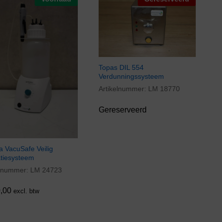
Topas DIL 554
Verdunningssysteem
Artikelnummer:
LM 18770
Gereserveerd
a VacuSafe Veilig
atiesysteem
elnummer:
LM 24723
,00
,00
excl. btw