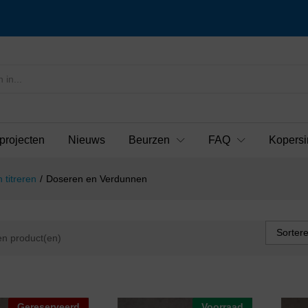
projecten
Nieuws
Beurzen
FAQ
Kopersi
 titreren
/
Doseren en Verdunnen
Sorter
n product(en)
Gereserveerd
Voorraad