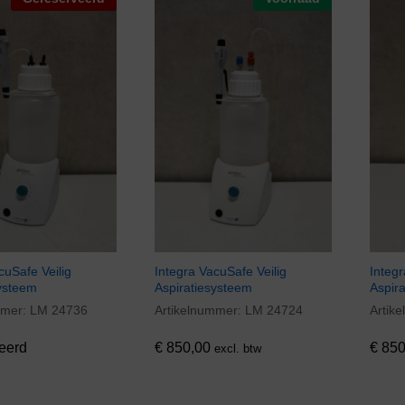
cuSafe Veilig
Integra VacuSafe Veilig
Integr
ysteem
Aspiratiesysteem
Aspir
mmer:
LM 24736
Artikelnummer:
LM 24724
Artik
€
850,00
€
850
eerd
€
850,00
€
850
excl. btw