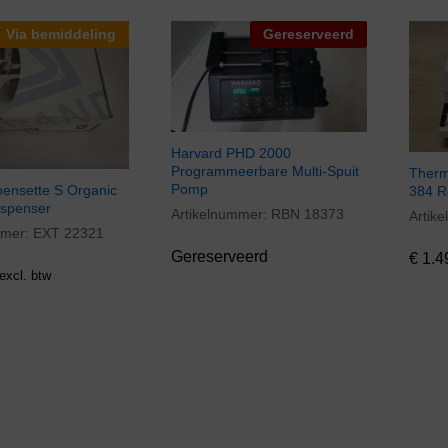
Via bemiddeling
Gereserveerd
Harvard PHD 2000
Programmeerbare Multi-Spuit
Thermo
Pomp
pensette S Organic
384 R
ispenser
Artikelnummer:
RBN 18373
Artik
€
1.4
mmer:
EXT 22321
Gereserveerd
€
1.4
excl. btw