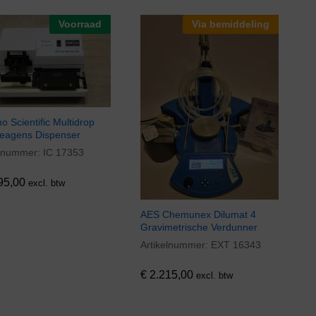
Voorraad
Via bemiddeling
 Scientific Multidrop
eagens Dispenser
elnummer:
IC 17353
95,00
95,00
excl. btw
AES Chemunex Dilumat 4
Gravimetrische Verdunner
Artikelnummer:
EXT 16343
€
2.215,00
€
2.215,00
excl. btw