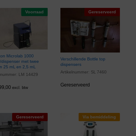
Voorraad
Gereserveerd
ton Microlab 1000
Verschillende Bottle top
r/dispenser met twee
dispensers
en 25 mL en 2,5 mL
Artikelnummer:
SL 7460
elnummer:
LM 14429
99,00
Gereserveerd
99,00
excl. btw
Gereserveerd
Via bemiddeling