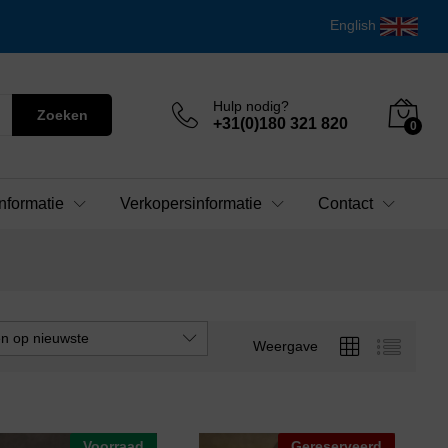
English
Hulp nodig?
Zoeken
+31(0)180 321 820
0
nformatie
Verkopersinformatie
Contact
en op nieuwste
Weergave
Voorraad
Gereserveerd