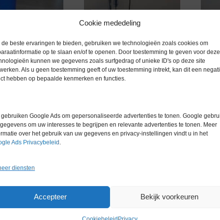
Cookie mededeling
de beste ervaringen te bieden, gebruiken we technologieën zoals cookies om
Hundt
araatinformatie op te slaan en/of te openen. Door toestemming te geven voor deze
(20 – 
hnologieën kunnen we gegevens zoals surfgedrag of unieke ID's op deze site
werken. Als u geen toestemming geeft of uw toestemming intrekt, kan dit een negati
Artik
ect hebben op bepaalde kenmerken en functies.
Gere
gebruiken Google Ads om gepersonaliseerde advertenties te tonen. Google gebrui
gegevens om uw interesses te begrijpen en relevante advertenties te tonen. Meer
IKA RW14 type
ormatie over het gebruik van uw gegevens en privacy-instellingen vindt u in het
Afvul/doseer/meng installatie
gle Ads Privacybeleid
.
 top dispenser 10
Artikelnummer:
BL 8905
€
888,00
mmer:
GS 7636
eer diensten
€
888,00
excl. btw
excl. btw
Accepteer
Bekijk voorkeuren
Cookiebeleid
Privacy