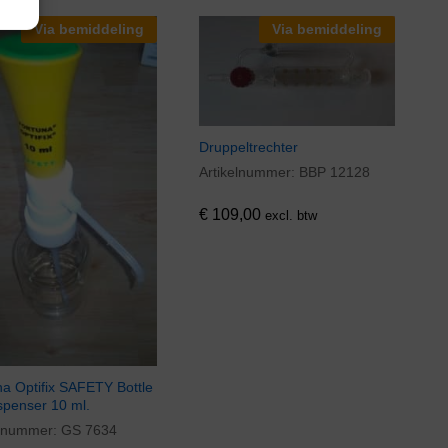
Via bemiddeling
Via bemiddeling
Druppeltrechter
Artikelnummer:
BBP 12128
€
109,00
€
109,00
excl. btw
na Optifix SAFETY Bottle
spenser 10 ml.
elnummer:
GS 7634
,00