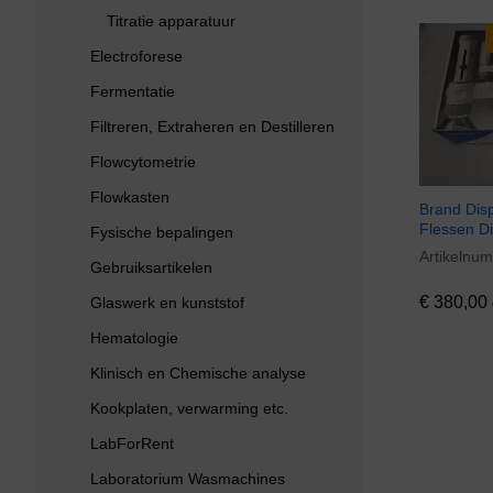
Titratie apparatuur
Electroforese
Fermentatie
Filtreren, Extraheren en Destilleren
Flowcytometrie
Flowkasten
Brand Dis
Flessen D
Fysische bepalingen
Artikelnu
€
380,00
Gebruiksartikelen
€
380,00
Glaswerk en kunststof
Hematologie
Klinisch en Chemische analyse
Kookplaten, verwarming etc.
LabForRent
Laboratorium Wasmachines