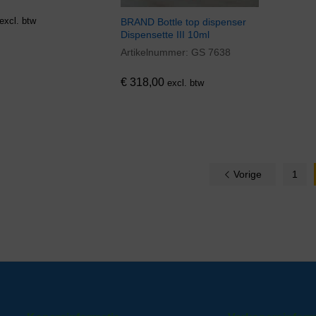
excl. btw
BRAND Bottle top dispenser
Dispensette III 10ml
Artikelnummer:
GS 7638
€
318,00
€
318,00
excl. btw
Vorige
1