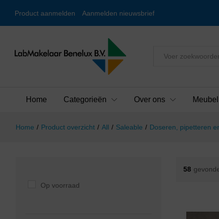
Product aanmelden
Aanmelden nieuwsbrief
Alles
Home
Categorieën
Over ons
Meubel
Home
/
Product overzicht
/
All
/
Saleable
/
Doseren, pipetteren en
58
gevonde
Op voorraad