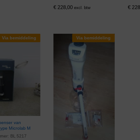
€
228,00
€
228
excl. btw
Via bemiddeling
Via bemiddeling
spenser van
type Microlab M
mmer:
BL 5217