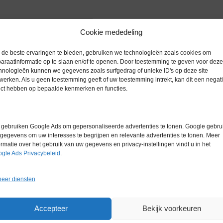
Cookie mededeling
de beste ervaringen te bieden, gebruiken we technologieën zoals cookies om
araatinformatie op te slaan en/of te openen. Door toestemming te geven voor deze
Extra informatie
hnologieën kunnen we gegevens zoals surfgedrag of unieke ID's op deze site
werken. Als u geen toestemming geeft of uw toestemming intrekt, kan dit een negati
ect hebben op bepaalde kenmerken en functies.
Gewicht
0,0 kg
Garantie
1 maand
gebruiken Google Ads om gepersonaliseerde advertenties te tonen. Google gebrui
gegevens om uw interesses te begrijpen en relevante advertenties te tonen. Meer
Conditie
Zo goed al
ormatie over het gebruik van uw gegevens en privacy-instellingen vindt u in het
gle Ads Privacybeleid
.
eer diensten
Accepteer
Bekijk voorkeuren
Gerelateerde producten