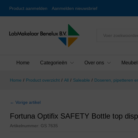
Product aanmelden
Aanmelden nieuwsbrief
Alles
Home
Categorieën
Over ons
Meubel
Home
/
Product overzicht
/
All
/
Saleable
/
Doseren, pipetteren en
← Vorige artikel
Fortuna Optifix SAFETY Bottle top disp
Artikelnummer:
GS 7635