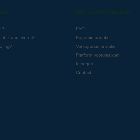
atie
Over LabMakelaar.com
n?
FAQ
oet ik aanleveren?
Kopersinformatie
aling?
Verkopersinformatie
Platform voorwaarden
Inloggen
Contact