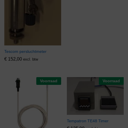
Tescom persluchtmeter
€
152,00
excl. btw
Voorraad
Voorraad
Tempatron TE48 Timer