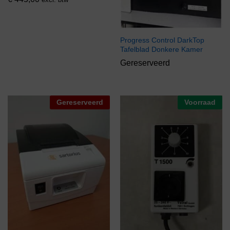
Progress Control DarkTop
Tafelblad Donkere Kamer
Gereserveerd
Gereserveerd
Voorraad