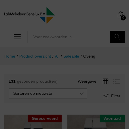
0
Zoeken
Home
/
Product overzicht
/
All
/
Saleable
/
Overig
131
gevonden product(en)
Weergave
Sorteren op nieuwste
Filter
Gereserveerd
Voorraad