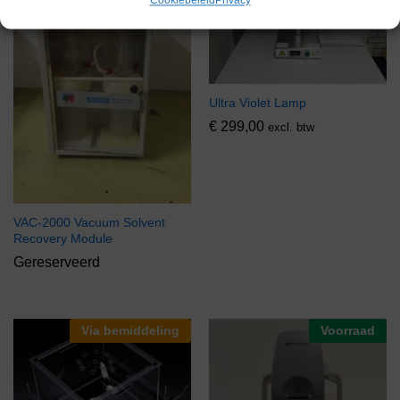
Cookiebeleid
Privacy
Ultra Violet Lamp
€
299,00
excl. btw
VAC-2000 Vacuum Solvent
Recovery Module
Gereserveerd
Via bemiddeling
Voorraad