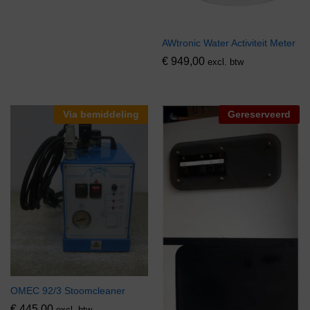
AWtronic Water Activiteit Meter
€
949,00
excl. btw
Via bemiddeling
Gereserveerd
OMEC 92/3 Stoomcleaner
€
445,00
excl. btw