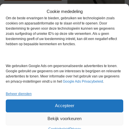
Sartorius YDP40 printer
Cookie mededeling
Gereserveerd
Ystral T1500 Fase Regeling
Om de beste ervaringen te bieden, gebruiken we technologieën zoals
cookies om apparaatinformatie op te slaan en/of te openen. Door
€
149,00
excl. btw
toestemming te geven voor deze technologieën kunnen we gegevens
zoals surfgedrag of unieke ID's op deze site verwerken. Als u geen
toestemming geeft of uw toestemming intrekt, kan dit een negatief effect
hebben op bepaalde kenmerken en functies.
Voorraad
Voorraad
We gebruiken Google Ads om gepersonaliseerde advertenties te tonen.
Google gebruikt uw gegevens om uw interesses te begrijpen en relevante
advertenties te tonen. Meer informatie over het gebruik van uw gegevens
en privacy-instellingen vindt u in het
Google Ads Privacybeleid
.
Wazau Radius Meter
Wave Biotech Steriele Slang
Versmelter
Beheer diensten
€
299,00
excl. btw
€
499,00
excl. btw
Accepteer
Bekijk voorkeuren
Gereserveerd
Voorraad