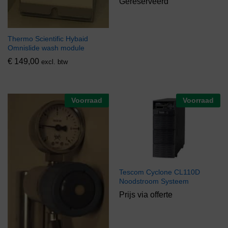
Gereserveerd
Thermo Scientific Hybaid
Omnislide wash module
€
149,00
excl. btw
Voorraad
Voorraad
Tescom Cyclone CL110D
Noodstroom Systeem
Prijs via offerte