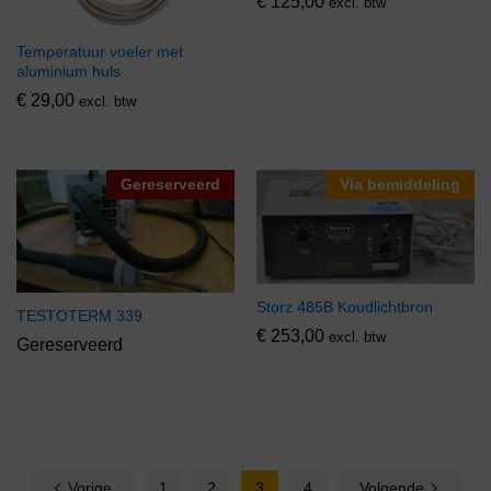
€
125,00
excl. btw
Temperatuur voeler met
aluminium huls
€
29,00
excl. btw
Gereserveerd
Via bemiddeling
Storz 485B Koudlichtbron
TESTOTERM 339
€
253,00
excl. btw
Gereserveerd
Vorige
1
2
3
4
Volgende