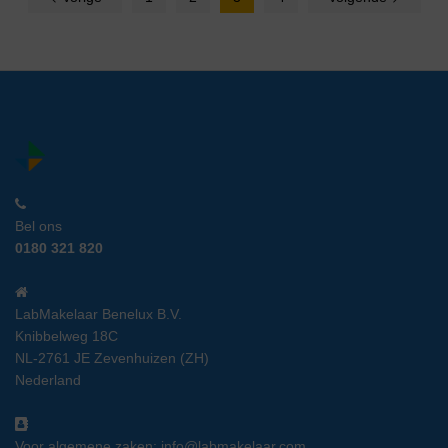
Bel ons
0180 321 820
LabMakelaar Benelux B.V.
Knibbelweg 18C
NL-2761 JE Zevenhuizen (ZH)
Nederland
Voor algemene zaken:
info@labmakelaar.com