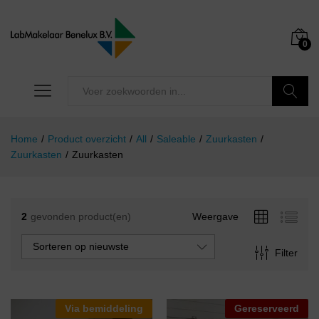
0
Zoeken
Home
/
Product overzicht
/
All
/
Saleable
/
Zuurkasten
/
Zuurkasten
/
Zuurkasten
2
gevonden product(en)
Weergave
Sorteren op nieuwste
Filter
Via bemiddeling
Gereserveerd