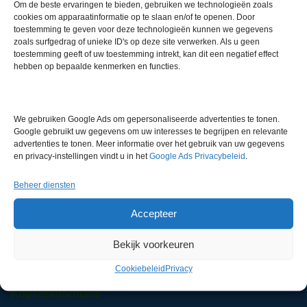
Om de beste ervaringen te bieden, gebruiken we technologieën zoals
cookies om apparaatinformatie op te slaan en/of te openen. Door
toestemming te geven voor deze technologieën kunnen we gegevens
zoals surfgedrag of unieke ID's op deze site verwerken. Als u geen
toestemming geeft of uw toestemming intrekt, kan dit een negatief effect
hebben op bepaalde kenmerken en functies.
Bel ons
0180 321 820
We gebruiken Google Ads om gepersonaliseerde advertenties te tonen.
Google gebruikt uw gegevens om uw interesses te begrijpen en relevante
LabMakelaar Benelux B.V.
advertenties te tonen. Meer informatie over het gebruik van uw gegevens
Knibbelweg 18C
en privacy-instellingen vindt u in het
Google Ads Privacybeleid
.
NL-2761 JE Zevenhuizen (ZH)
Nederland
Beheer diensten
Accepteer
Voor algemene zaken:
info@labmakelaar.com
Bekijk voorkeuren
Voor facturen:
finance@labmakelaar.com
Voor technische service:
service@labmakelaar.com
Cookiebeleid
Privacy
Kopersinformatie