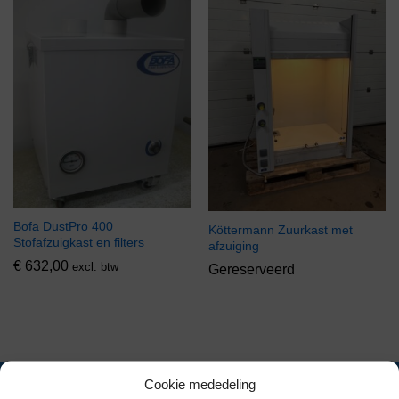
Bofa DustPro 400
Köttermann Zuurkast met
Stofafzuigkast en filters
afzuiging
€
632,00
excl. btw
Gereserveerd
Cookie mededeling