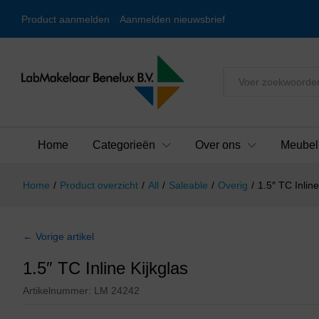
Product aanmelden
Aanmelden nieuwsbrief
Alles
Home
Categorieën
Over ons
Meubel
Home
/
Product overzicht
/
All
/
Saleable
/
Overig
/
1.5″ TC Inline
← Vorige artikel
1.5″ TC Inline Kijkglas
Artikelnummer:
LM 24242