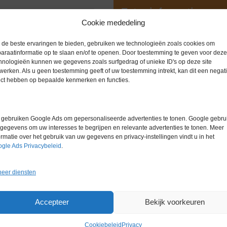
Extra informatie
Cookie mededeling
de beste ervaringen te bieden, gebruiken we technologieën zoals cookies om
Gewicht
0,0 kg
araatinformatie op te slaan en/of te openen. Door toestemming te geven voor deze
hnologieën kunnen we gegevens zoals surfgedrag of unieke ID's op deze site
Garantie
6 maanden
werken. Als u geen toestemming geeft of uw toestemming intrekt, kan dit een negati
ect hebben op bepaalde kenmerken en functies.
Conditie
Nieuw in d
Merk
Overige me
gebruiken Google Ads om gepersonaliseerde advertenties te tonen. Google gebrui
gegevens om uw interesses te begrijpen en relevante advertenties te tonen. Meer
ormatie over het gebruik van uw gegevens en privacy-instellingen vindt u in het
gle Ads Privacybeleid
.
eer diensten
Gerelateerde producten
Accepteer
Bekijk voorkeuren
Cookiebeleid
Privacy