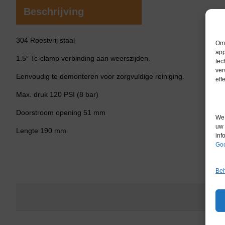
Beschrijving
304 Roestvrij staal
Om 
app
1.5″ Tc-clamp verbinding aan weerszijden.
tec
ver
Eenvoudig te demonteren voor zorgvuldige reiniging.
eff
Max. druk 120 PSI (8 bar)
Doorstroom opening 51 mm
We 
uw 
Lengte 190 mm
inf
Goo
Beh