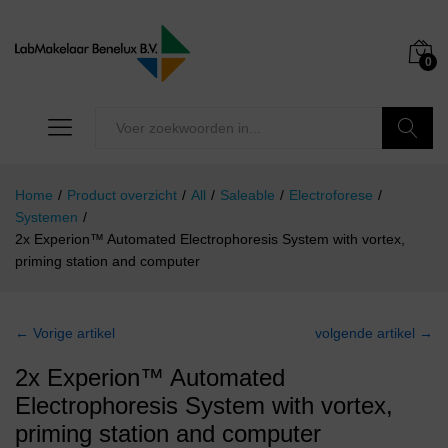
0
Zoeken
Home
/
Product overzicht
/
All
/
Saleable
/
Electroforese
/
Systemen
/
2x Experion™ Automated Electrophoresis System with vortex,
priming station and computer
← Vorige artikel
volgende artikel →
2x Experion™ Automated
Electrophoresis System with vortex,
priming station and computer