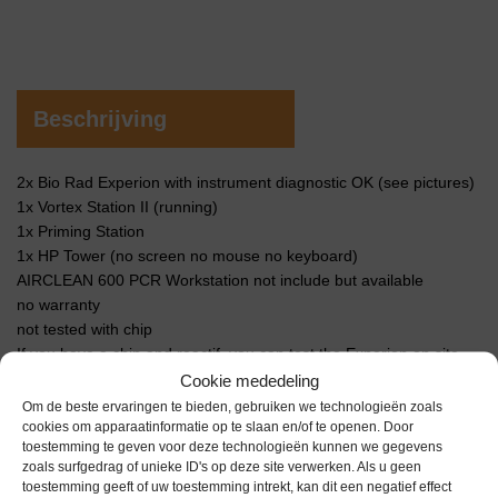
Beschrijving
2x Bio Rad Experion with instrument diagnostic OK (see pictures)
1x Vortex Station II (running)
1x Priming Station
1x HP Tower (no screen no mouse no keyboard)
AIRCLEAN 600 PCR Workstation not include but available
no warranty
not tested with chip
If you have a chip and reactif, you can test the Experion on site
(Belgium)
Cookie mededeling
Om de beste ervaringen te bieden, gebruiken we technologieën zoals
cookies om apparaatinformatie op te slaan en/of te openen. Door
Extra informatie
toestemming te geven voor deze technologieën kunnen we gegevens
zoals surfgedrag of unieke ID's op deze site verwerken. Als u geen
toestemming geeft of uw toestemming intrekt, kan dit een negatief effect