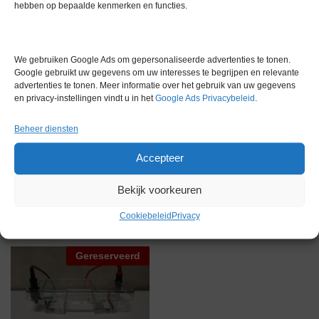
Gewicht
0,0 kg
hebben op bepaalde kenmerken en functies.
Garantie
0 maanden
Conditie
Gebruikt in goede conditie
We gebruiken Google Ads om gepersonaliseerde advertenties te tonen.
Google gebruikt uw gegevens om uw interesses te begrijpen en relevante
Merk
Bio-Rad
advertenties te tonen. Meer informatie over het gebruik van uw gegevens
en privacy-instellingen vindt u in het
Google Ads Privacybeleid
.
Beheer diensten
Accepteer
Gerelateerde producten
Bekijk voorkeuren
Cookiebeleid
Privacy
Gereserveerd