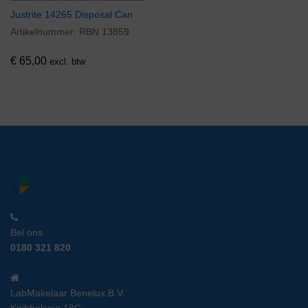
Justrite 14265 Disposal Can
Artikelnummer:
RBN 13859
€
65,00
excl. btw
Bel ons
0180 321 820
LabMakelaar Benelux B.V.
Knibbelweg 18C