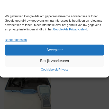
We gebruiken Google Ads om gepersonaliseerde advertenties te tonen.
Gerelateerde producten
Google gebruikt uw gegevens om uw interesses te begrijpen en relevante
advertenties te tonen. Meer informatie over het gebruik van uw gegevens
en privacy-instellingen vindt u in het
Google Ads Privacybeleid
.
Beheer diensten
Voorraad
Accepteer
Bekijk voorkeuren
Cookiebeleid
Privacy