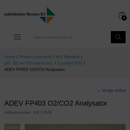
0
Zoeken
Home
/
Product overzicht
/
All
/
Saleable
/
pH-, EC en O2-meters etc.
/
Zuurstof (O2)
/
ADEV FP403 O2/CO2 Analysator
← Vorige artikel
ADEV FP403 O2/CO2 Analysator
Artikelnummer:
LM 12506